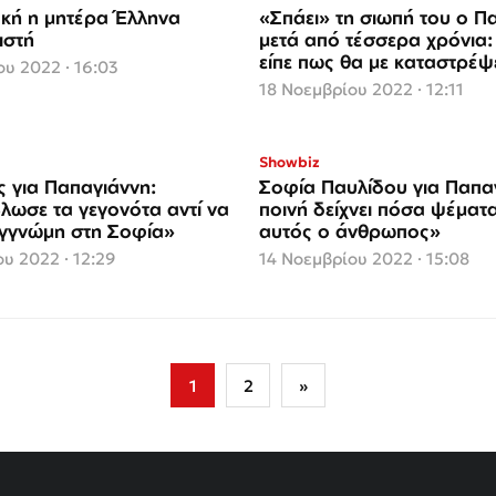
κή η μητέρα Έλληνα
«Σπάει» τη σιωπή του ο Π
ιστή
μετά από τέσσερα χρόνια:
είπε πως θα με καταστρέψε
υ 2022 · 16:03
έκανε»
18 Νοεμβρίου 2022 · 12:11
Showbiz
ς για Παπαγιάννη:
Σοφία Παυλίδου για Παπα
λωσε τα γεγονότα αντί να
ποινή δείχνει πόσα ψέματα
υγγνώμη στη Σοφία»
αυτός ο άνθρωπος»
υ 2022 · 12:29
14 Νοεμβρίου 2022 · 15:08
1
2
»