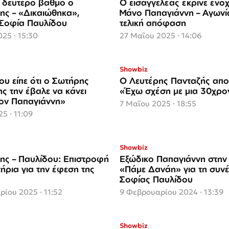
 δεύτερο βαθμό ο
Ο εισαγγελέας έκρινε ένο
ης – «Δικαιώθηκα»,
Μάνο Παπαγιάννη – Αγωνία
Σοφία Παυλίδου
τελική απόφαση
25 · 15:30
27 Μαΐου 2025 · 14:06
Showbiz
ου είπε ότι ο Σωτήρης
Ο Λευτέρης Πανταζής απο
ς την έβαλε να κάνει
«Έχω σχέση με μια 30χρο
ον Παπαγιάννη»
7 Μαΐου 2025 · 18:55
5 · 11:09
Showbiz
ης – Παυλίδου: Επιστροφή
Εξώδικο Παπαγιάννη στην
ήρια για την έφεση της
«Πάμε Δανάη» για τη συνέ
ς
Σοφίας Παυλίδου
ίου 2025 · 11:52
9 Φεβρουαρίου 2024 · 13:39
Showbiz