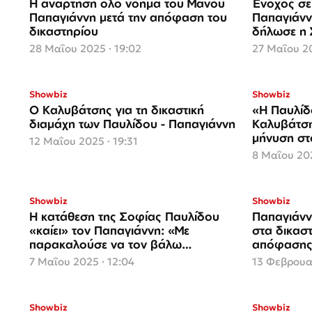
Η ανάρτηση όλο νόημα του Μάνου
Ένοχος σε
Παπαγιάννη μετά την απόφαση του
Παπαγιάνν
δικαστηρίου
δήλωσε η 
28 Μαΐου 2025 · 19:02
27 Μαΐου 20
Showbiz
Showbiz
Ο Καλυβάτσης για τη δικαστική
«Η Παυλίδ
διαμάχη των Παυλίδου - Παπαγιάννη
Καλυβάτση
μήνυση στ
12 Μαΐου 2025 · 19:31
8 Μαΐου 202
Showbiz
Showbiz
Η κατάθεση της Σοφίας Παυλίδου
Παπαγιάνν
«καίει» τον Παπαγιάννη: «Με
στα δικαστ
παρακαλούσε να τον βάλω
απόφαση
αυτόφωρο»
7 Μαΐου 2025 · 12:04
13 Φεβρουαρ
Showbiz
Showbiz