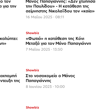
χο τον
Μάνος Παπαγιάννης: «Δεν χτύπησα
 για την
την Παυλίδου» - Η κατάθεση της
αείμνηστης Νικολαΐδου τον «καίει»
16 Μαΐου 2025 · 08:11
Showbiz
καλύπτει:
«Φωτιά» η κατάθεση της Κόνι
νη»
Μεταξά για τον Μάνο Παπαγιάννη
7 Μαΐου 2025 · 13:50
Showbiz
 εκπομπή
Στο νοσοκομείο ο Μάνος
ντευξη της
Παπαγιάννης
8 Ιουνίου 2023 · 10:00
Showbiz