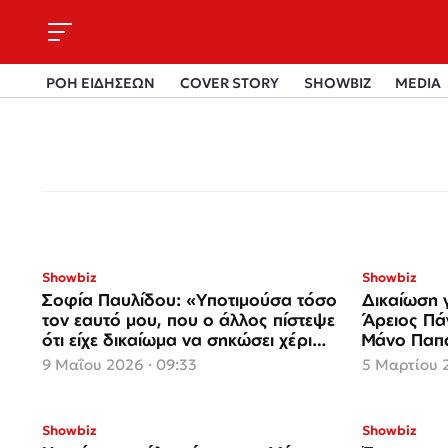
ΡΟΗ ΕΙΔΗΣΕΩΝ
COVER STORY
SHOWBIZ
MEDIA
Showbiz
Showbiz
Σοφία Παυλίδου: «Υποτιμούσα τόσο
Δικαίωση 
τον εαυτό μου, που ο άλλος πίστεψε
Άρειος Πά
ότι είχε δικαίωμα να σηκώσει χέρι
Μάνο Παπα
πάνω μου»
βλάβη
9 Μαΐου 2026 · 09:33
5 Μαρτίου 2
Showbiz
Showbiz