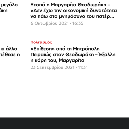
Ξεσπά η Μαργαρίτα Θεοδωράκη –
άκη
«Δεν έχω την οικονομική δυνατότητα
να πάω στο μνημόσυνο του πατέρα
μου»
6 Οκτωβρίου 2021 · 16:35
Πολιτισμός
κι άλλο
«Επίθεση» από τη Μητρόπολη
ατέθεσε η
Πειραιώς στον Θεοδωράκη – Έξαλλη
η κόρη του, Μαργαρίτα
23 Σεπτεμβρίου 2021 · 11:31