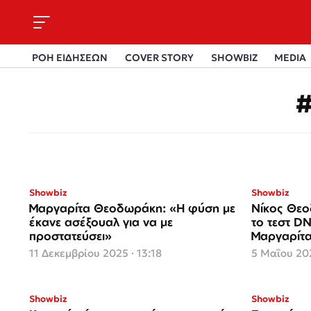
ΡΟΗ ΕΙΔΗΣΕΩΝ
COVER STORY
SHOWBIZ
MEDIA
Showbiz
Showbiz
Μαργαρίτα Θεοδωράκη: «Η φύση με
Νίκος Θε
έκανε ασέξουαλ για να με
το τεστ DN
προστατεύσει»
Μαργαρίτα
11 Δεκεμβρίου 2025 · 13:18
5 Μαΐου 202
Showbiz
Showbiz