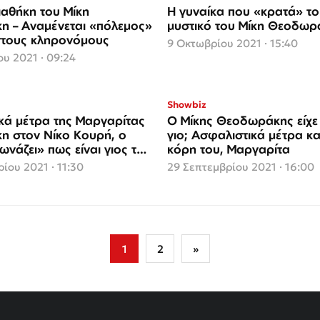
ιαθήκη του Μίκη
Η γυναίκα που «κρατά» το μεγάλο
 – Αναμένεται «πόλεμος»
μυστικό του Μίκη Θεοδωρ
στους κληρονόμους
9 Οκτωβρίου 2021 · 15:40
υ 2021 · 09:24
Showbiz
κά μέτρα της Μαργαρίτας
Ο Μίκης Θεοδωράκης είχε 
 στον Νίκο Κουρή, ο
γιο; Ασφαλιστικά μέτρα κ
νάζει» πως είναι γιος του
κόρη του, Μαργαρίτα
ίου 2021 · 11:30
29 Σεπτεμβρίου 2021 · 16:00
1
2
»