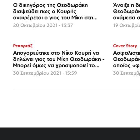
Ο δικηγόρος της Θεοδωράκη
Άνοιξε η δ
διαψεύδει πως ο Κουρής
Θεοδωράκη
αναφέρεται ο γιος του Μίκη στη
ανάμεσα 
διαθήκη
20 Οκτωβρίου 2021 · 13:37
19 Οκτωβρίο
Ρεπορτάζ
Cover Story
Απαγορεύτηκε στο Νίκο Κουρή να
Ασφαλιστι
δηλώνει γιος του Μίκη Θεοδωράκη -
Θεοδωράκη
Μπορεί όμως να χρησιμοποιεί το
οποίος «φω
επίθετό του
Μίκη
30 Σεπτεμβρίου 2021 · 15:59
30 Σεπτεμβρ
Σελιδοποίηση
άρθρων