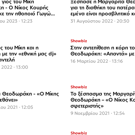
 γιος του Μίκη
Ξέσπασε η Μαργαρίτα Θ
 - Ο Νίκος Κουρής
για τη διαθήκη του πατέρα 
κε την ηθοποιό Γωγώ
εμένα είναι προσβλητικό κ
υποτιμητικό»
ου 2023 · 12:23
31 Αυγούστου 2022 · 20:30
Showbiz
ς του Μίκη και η
Στην αντεπίθεση η κόρη το
με την «εθνική μας dj»
Θεοδωράκη: «Απαντά» με
αντελή
16 Μαρτίου 2022 · 13:16
2022 · 13:00
Showbiz
 Θεοδωράκη - «Ο Mίκης
Το ξέσπασμα της Μαργαρί
εθάνει»
Θεοδωράκη – «Ο Νίκος Κο
σφετεριστής»
ου 2021 · 12:05
9 Νοεμβρίου 2021 · 12:54
Showbiz