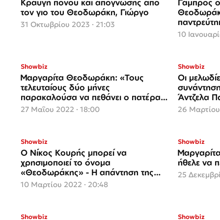
Κραυγή πόνου και απόγνωσης από
Γαμπρός ο
τον γιο του Θεοδωράκη, Γιώργο
Θεοδωράκη
παντρεύτη
31 Οκτωβρίου 2023 · 21:03
Φάκου
10 Ιανουαρί
Showbiz
Showbiz
Μαργαρίτα Θεοδωράκη: «Τους
Οι μελωδίε
τελευταίους δύο μήνες
συνάντηση 
παρακαλούσα να πεθάνει ο πατέρας
Άντζελα Π
μου»
27 Μαΐου 2022 · 18:00
26 Μαρτίου 
Showbiz
Showbiz
Ο Νίκος Κουρής μπορεί να
Μαργαρίτα
χρησιμοποιεί το όνομα
ήθελε να π
«Θεοδωράκης» - Η απάντηση της
25 Δεκεμβρί
κόρης του Μίκη
10 Μαρτίου 2022 · 20:48
Showbiz
Showbiz