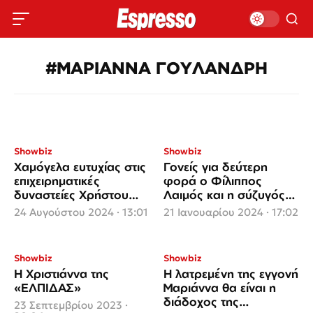
#ΜΑΡΙΑΝΝΑ ΓΟΥΛΑΝΔΡΗ
Showbiz
Showbiz
Χαμόγελα ευτυχίας στις
Γονείς για δεύτερη
επιχειρηματικές
φορά ο Φίλιππος
δυναστείες Χρήστου
Λαιμός και η σύζυγός
Κοπελούζου και
του Μαριάννα
24 Αυγούστου 2024 · 13:01
21 Ιανουαρίου 2024 · 17:02
Φίλιππου Λαιμού
Γουλανδρή
Showbiz
Showbiz
Η Χριστιάννα της
Η λατρεμένη της εγγονή
«ΕΛΠΙΔΑΣ»
Μαριάννα θα είναι η
διάδοχος της
23 Σεπτεμβρίου 2023 ·