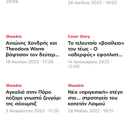
Μαριάννας Β.
20:06
26 Ιουλίου 2023 · 10:02
Βαρδινογιάννη στο ιερό
έργο της
Showbiz
Cover Story
Αντώνης Χανδρής και
Το τελευταίο «βασίλειο»
Theodora Warre
του τέως - Ο
βάφτισαν τον δεύτερο
«αδερφός» εφοπλιστής
γιο τους
που έδωσε το λουξ
18 Ιουνίου 2023 · 17:28
14 Ιανουαρίου 2023 ·
οροφοδιαμέρισμα
12:00
Showbiz
Showbiz
Αγκαλιά στην Πάρο
Νέα «πριγκιπική» στέγη
πόζαρε γνωστό ζευγάρι
στο... στρατηγείο του
της σόουμπιζ
καπετάν Λαιμού
3 Αυγούστου 2022 · 11:20
28 Μαΐου 2022 · 18:51