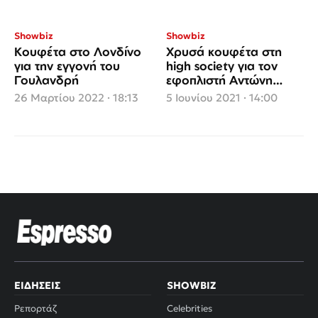
Showbiz
Showbiz
Κουφέτα στο Λονδίνο
Χρυσά κουφέτα στη
για την εγγονή του
high society για τον
Γουλανδρή
εφοπλιστή Αντώνη
Λαιμό και την καλλονή
26 Μαρτίου 2022 · 18:13
5 Ιουνίου 2021 · 14:00
Μαρίκα Αράπογλου
ΕΙΔΉΣΕΙΣ
SHOWBIZ
Ρεπορτάζ
Celebrities