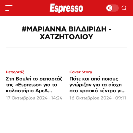
#ΜΑΡΙΑΝΝΑ ΒΙΛΔΙΡΙΔΗ -
ΧΑΤΖΗΤΟΛΙΟΥ
Ρεπορτάζ
Cover Story
Στη Βουλή το ρεπορτάζ
Πότε και από ποιους
της «Espresso» για το
γνώριζαν για τα αίσχη
κολαστήριο ΑμεΑ
στο κρατικό κέντρο για
«Αγιος Δημήτριος»!
ΑμεΑ «Αγιος
17 Οκτωβρίου 2024 · 14:24
16 Οκτωβρίου 2024 · 09:11
Δημήτριος»!