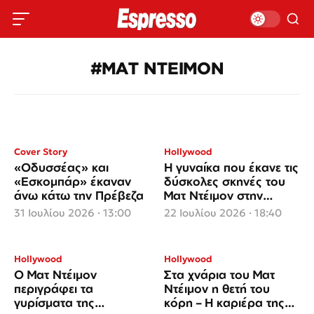
#ΜΑΤ ΝΤΕΙΜΟΝ
Cover Story
Hollywood
«Οδυσσέας» και
Η γυναίκα που έκανε τις
«Εσκομπάρ» έκαναν
δύσκολες σκηνές του
άνω κάτω την Πρέβεζα
Ματ Ντέιμον στην
«Οδύσσεια»
31 Ιουλίου 2026 · 13:00
22 Ιουλίου 2026 · 18:40
Hollywood
Hollywood
Ο Ματ Ντέιμον
Στα χνάρια του Ματ
περιγράφει τα
Ντέιμον η θετή του
γυρίσματα της
κόρη – Η καριέρα της