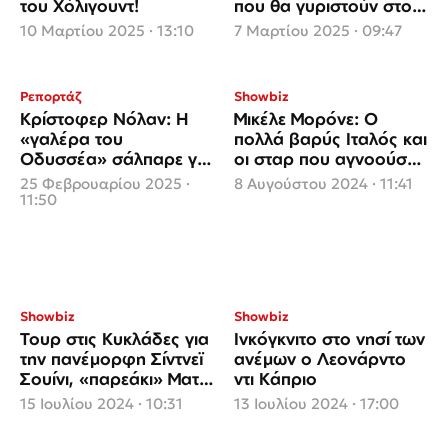
του Χόλιγουντ!
που θα γυριστούν στο
Κάστρο της Μεθώνης
10 Μαρτίου 2025 · 13:10
7 Μαρτίου 2025 · 09:47
Ρεπορτάζ
Showbiz
Κρίστοφερ Νόλαν: Η
Μικέλε Μορόνε: Ο
«γαλέρα του
πολλά βαρύς Ιταλός και
Οδυσσέα» σάλπαρε για
οι σταρ που αγνοούσαν
Πύλο με οσκαρικό
τους παπαράτσι
25 Φεβρουαρίου 2025 ·
8 Αυγούστου 2024 · 11:41
«καπετάνιο»
11:50
Showbiz
Showbiz
Τουρ στις Κυκλάδες για
Ινκόγκνιτο στο νησί των
την πανέμορφη Σίντνεϊ
ανέμων ο Λεονάρντο
Σουίνι, «παρεάκι» Ματ
ντι Κάπριο
Ντέιμον, Λίαμ
15 Ιουλίου 2024 · 10:31
13 Ιουλίου 2024 · 17:00
Χέμσγουορθ στη
Μύκονο