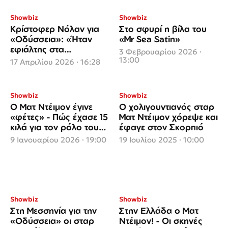
Showbiz
Showbiz
Κρίστοφερ Νόλαν για
Στο σφυρί η βίλα του
«Οδύσσεια»: «Ήταν
«Mr Sea Satin»
εφιάλτης στα
3 Φεβρουαρίου 2026 ·
γυρίσματα»
13:00
17 Απριλίου 2026 · 16:28
Showbiz
Showbiz
Ο Ματ Ντέιμον έγινε
Ο χολιγουντιανός σταρ
«φέτες» - Πώς έχασε 15
Ματ Ντέιμον χόρεψε και
κιλά για τον ρόλο του
έφαγε στον Σκορπιό
Οδυσσέα
9 Ιανουαρίου 2026 · 19:00
19 Ιουλίου 2025 · 10:00
Showbiz
Showbiz
Στη Μεσσηνία για την
Στην Ελλάδα ο Ματ
«Οδύσσεια» οι σταρ
Ντέιμον! - Οι σκηνές