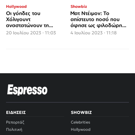
Hollywood
Showbiz
Οι γόηδες του
Ματ Ντέιμον: Το
Χόλιγουντ
απίστευτο ποσό που
αναστατώνουν τη
άφησε ως φιλοδώρημα
Μύκονο
σε μαγαζί της Μυκόνου
20 Ιουλίου 2023 · 11:03
4 Ιουλίου 2023 · 11:18
ΕΙΔΉΣΕΙΣ
SHOWBIZ
Ρεπορτάζ
Celebrities
Πολιτική
Hollywood