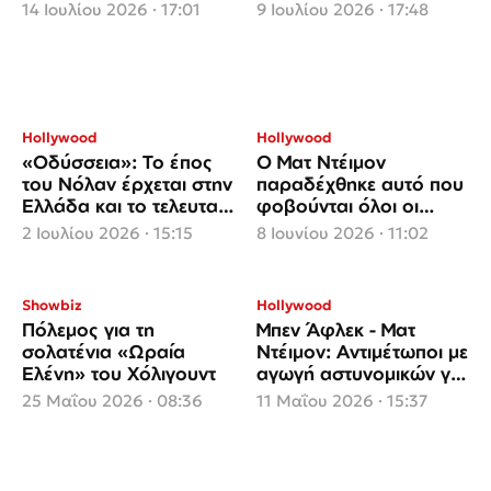
«Οδύσσειας»: «Ήταν
πίσω από τις κάμερες
14 Ιουλίου 2026 · 17:01
9 Ιουλίου 2026 · 17:48
μια πραγματική
αποστολή»
Hollywood
Hollywood
«Οδύσσεια»: Το έπος
Ο Ματ Ντέιμον
του Νόλαν έρχεται στην
παραδέχθηκε αυτό που
Ελλάδα και το τελευταίο
φοβούνται όλοι οι
τρέιλερ προκαλεί
γονείς
2 Ιουλίου 2026 · 15:15
8 Ιουνίου 2026 · 11:02
φρενίτιδα
Showbiz
Hollywood
Πόλεμος για τη
Μπεν Άφλεκ - Ματ
σολατένια «Ωραία
Ντέιμον: Aντιμέτωποι με
Ελένη» του Χόλιγουντ
αγωγή αστυνομικών για
την ταινία του Netflix
25 Μαΐου 2026 · 08:36
11 Μαΐου 2026 · 15:37
«The Rip»