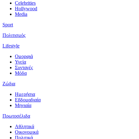
Celebrities
Hollywood
Media
Sport
Πολιτισμός
Lifestyle
Ομορφιά
Υγεία
Συνταγές
Μόδα
Ζώδια
Ημερήσια
Εβδομαδιαία
Μηνιαία
Πρωτοσέλιδα
Αθλητικά
Οικονομικά
Πολιτικά