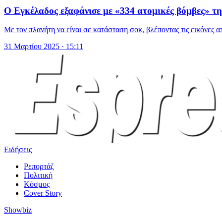
Ο Εγκέλαδος εξαφάνισε με «334 ατομικές βόμβες» τ
Με τον πλανήτη να είναι σε κατάσταση σοκ, βλέποντας τις εικόνες 
31 Μαρτίου 2025 · 15:11
Ειδήσεις
Ρεπορτάζ
Πολιτική
Κόσμος
Cover Story
Showbiz