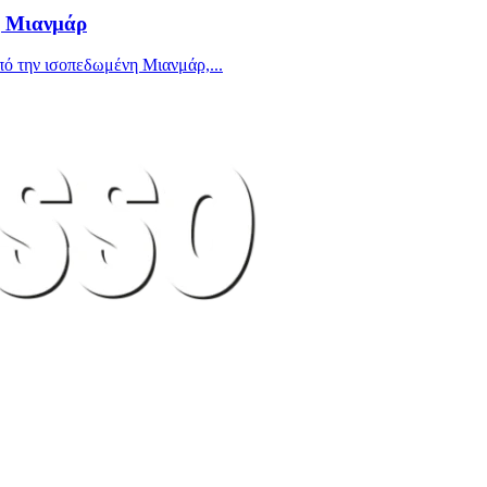
η Μιανμάρ
από την ισοπεδωμένη Μιανμάρ,...