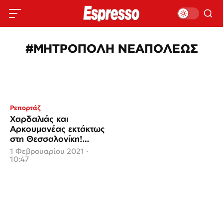
#ΜΗΤΡΟΠΟΛΗ ΝΕΑΠΟΛΕΩΣ
Ρεπορτάζ
Χαρδαλιάς και
Αρκουμανέας εκτάκτως
στη Θεσσαλονίκη!
Εντοπίστηκε κρούσμα
1 Φεβρουαρίου 2021 ·
στη Μητρόπολη
10:47
Νεαπόλεως