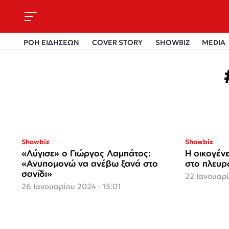
ΡΟΗ ΕΙΔΗΣΕΩΝ
COVER STORY
SHOWBIZ
MEDIA
Showbiz
Showbiz
«Λύγισε» ο Γιώργος Λαμπάτος:
Η οικογέν
«Ανυπομονώ να ανέβω ξανά στο
στο πλευρ
σανίδι»
22 Ιανουαρί
26 Ιανουαρίου 2024 · 15:01