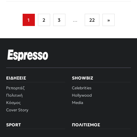
Σελιδοποίηση
1
2
3
…
22
»
άρθρων
ΕΙΔΉΣΕΙΣ
SHOWBIZ
Ρεπορτάζ
Celebrities
Πολιτική
Hollywood
Κόσμος
Media
Cover Story
SPORT
ΠΟΛΙΤΙΣΜΌΣ