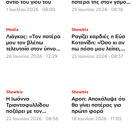
αντίο του γιου του
πατέρα της στον γάμο
με τον Τσερέλα;
1 Ιουλίου 2026 · 08:00
29 Ιουνίου 2026 · 08:18
Media
Showbiz
Λιάγκας: «Τον πατέρα
Ραγίζει καρδιές η Εύα
μου τον βλέπω
Κοτανίδη: «Όσο κι αν
τελευταία στον ύπνο
πω πόσο μου λείπει,
μου, μάλλον θέλει να με
λίγο θα ’ναι»
26 Ιουνίου 2026 · 12:29
25 Ιουνίου 2026 · 08:37
προστατέψει»
Showbiz
Showbiz
Η Ιωάννα
Apon: Αποκάλυψε ότι
Τριανταφυλλίδου
θα γίνει πατέρας για
ποζάρει με τον
πρώτη φορά
γοητευτικό μπαμπά της
22 Ιουνίου 2026 · 08:36
18 Ιουνίου 2026 · 11:05