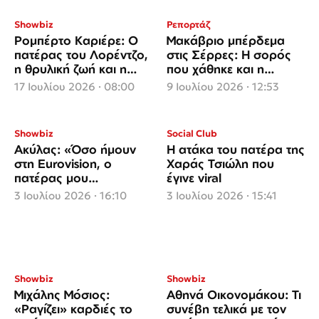
Showbiz
Ρεπορτάζ
Ρομπέρτο Καριέρε: Ο
Μακάβριο μπέρδεμα
πατέρας του Λορέντζο,
στις Σέρρες: Η σορός
η θρυλική ζωή και η
που χάθηκε και η
συμφιλίωση πριν από
εκταφή στην Ξάνθη
17 Ιουλίου 2026 · 08:00
9 Ιουλίου 2026 · 12:53
το τέλος
Showbiz
Social Club
Ακύλας: «Όσο ήμουν
Η ατάκα του πατέρα της
στη Eurovision, ο
Χαράς Τσιώλη που
πατέρας μου
έγινε viral
νοσηλευόταν πολύ
3 Ιουλίου 2026 · 16:10
3 Ιουλίου 2026 · 15:41
σοβαρά»
Showbiz
Showbiz
Μιχάλης Μόσιος:
Αθηνά Οικονομάκου: Τι
«Ραγίζει» καρδιές το
συνέβη τελικά με τον