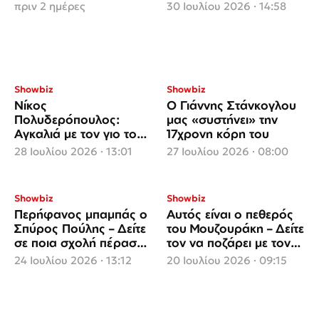
με τον πατέρα του,
πριν 2 ημέρες
30 Ιουλίου 2026 · 14:58
Κωνσταντίνο Καζάκο
Showbiz
Showbiz
Νίκος
Ο Γιάννης Στάνκογλου
Πολυδερόπουλος:
μας «συστήνει» την
Αγκαλιά με τον γιο του
17χρονη κόρη του
στο παιδικό δωμάτιο
28 Ιουλίου 2026 · 13:01
27 Ιουλίου 2026 · 08:00
Showbiz
Showbiz
Περήφανος μπαμπάς ο
Αυτός είναι ο πεθερός
Σπύρος Πούλης – Δείτε
του Μουζουράκη – Δείτε
σε ποια σχολή πέρασε
τον να ποζάρει με τον
η κόρη του
γιο του τραγουδιστή
24 Ιουλίου 2026 · 13:12
20 Ιουλίου 2026 · 09:15