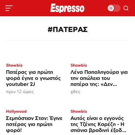
#ΠΑΤΕΡΑΣ
Showbiz
Showbiz
Πατέρας για πρώτη
Λένα Παπαληγούρα για
φορά έγινε ο γνωστός
την απώλεια του
youtuber 2J
πατέρα της: «Δεν
υπάρχει μέρα που να
πριν 12 ώρες
χθες
μην τον σκεφτώ»
Hollywood
Showbiz
Σεμπάστιαν Σταν: Έγινε
Αυτός είναι ο εγγονός
πατέρας για πρώτη
της Τζένης Καρέζη - Η
φορά!
σπάνια βραδινή έξοδος