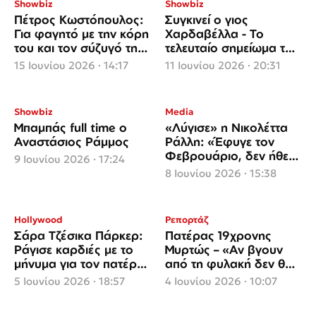
Showbiz
Showbiz
Πέτρος Κωστόπουλος:
Συγκινεί ο γιος
Για φαγητό με την κόρη
Χαρδαβέλλα - Το
του και τον σύζυγό της,
τελευταίο σημείωμα του
Τζέικ Μέντγουελ
πατέρα του
15 Ιουνίου 2026 · 14:17
11 Ιουνίου 2026 · 20:31
Showbiz
Media
Μπαμπάς full time ο
«Λύγισε» η Νικολέττα
Αναστάσιος Ράμμος
Ράλλη: «Έφυγε τον
Φεβρουάριο, δεν ήθελε
9 Ιουνίου 2026 · 17:24
να ζήσει»
8 Ιουνίου 2026 · 15:38
Hollywood
Ρεπορτάζ
Σάρα Τζέσικα Πάρκερ:
Πατέρας 19χρονης
Ράγισε καρδιές με το
Μυρτώς – «Αν βγουν
μήνυμα για τον πατέρα
από τη φυλακή δεν θα
της – «Μας λείπεις
μείνω με σταυρωμένα
5 Ιουνίου 2026 · 18:57
4 Ιουνίου 2026 · 10:07
περισσότερο κάθε
χέρια»
μέρα»