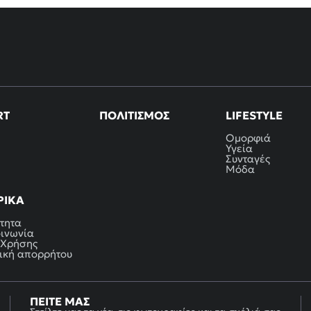
RT
ΠΟΛΙΤΙΣΜΌΣ
LIFESTYLE
Ομορφιά
Υγεία
Συνταγές
Μόδα
ΡΙΚΆ
τητα
οινωνία
 Χρήσης
ική απορρήτου
ΠΕΊΤΕ ΜΑΣ