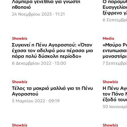
Λαμπερά γενέθλια για γνωστή
Ο παραμυθ
ηθοποιό
Ευαγγελία
ξέφρενο γ
24 Νοεμβρίου 2023 · 11:21
καλεσμέν
6 Σεπτεμβρί
Showbiz
Media
Συγκινεί η Πένυ Αγοραστού: «Όταν
«Μαύρο Ρ
έχασα τον αδελφό μου πέρασα μια
εντυπωσια
πάρα πολύ δύσκολη περίοδο»
μοναστήρι
σειρα
6 Δεκεμβρίου 2022 · 13:00
7 Σεπτεμβρί
Showbiz
Showbiz
Τέλος τα μακριά μαλλιά για τη Πένυ
Η Πένυ Αγ
Αγοραστού
τον Πάνο 
έξοδό του
3 Μαρτίου 2022 · 09:19
30 Ιανουαρί
Showbiz
Showbiz