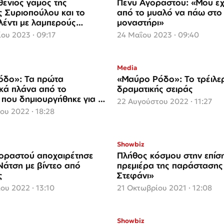
ένιος γάμος της
Πένυ Αγοραστού: «Μου έχ
ς Συριοπούλου και το
από το μυαλό να πάω στο
λέντι με λαμπερούς
μοναστήρι»
ους
ου 2023 · 09:17
24 Μαΐου 2023 · 09:40
Media
όδο»: Τα πρώτα
«Μαύρο Ρόδο»: Το τρέιλερ
κά πλάνα από το
δραματικής σειράς
 που δημιουργήθηκε για τη
22 Αυγούστου 2022 · 11:27
ου 2022 · 18:28
Showbiz
οραστού αποχαιρέτησε
Πλήθος κόσμου στην επίσ
Νάτση με βίντεο από
πρεμιέρα της παράστασης 
ς
Στεφάνι»
ου 2022 · 13:10
21 Οκτωβρίου 2021 · 12:08
Showbiz