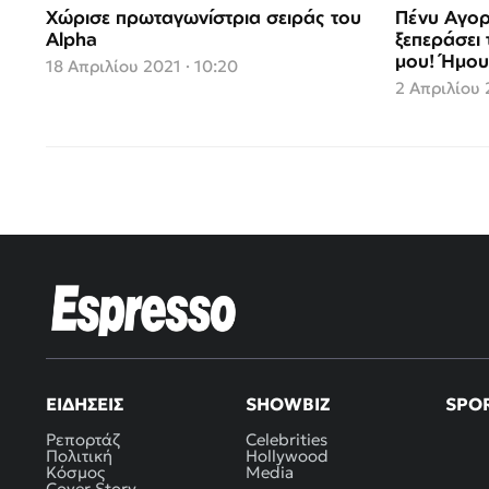
Χώρισε πρωταγωνίστρια σειράς του
Πένυ Αγορ
Alpha
ξεπεράσει
μου! Ήμου
18 Απριλίου 2021 · 10:20
(video)
2 Απριλίου 
ΕΙΔΉΣΕΙΣ
SHOWBIZ
SPO
Ρεπορτάζ
Celebrities
Πολιτική
Hollywood
Κόσμος
Media
Cover Story