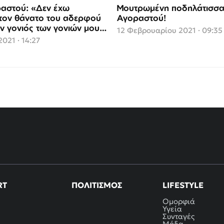
αστού: «Δεν έxω
Μουτρωμένη ποδηλάτισσα
 τον θάνατο του αδερφού
Αγοραστού!
ν γονιός των γονιών μου»
12 Φεβρουαρίου 2021 · 09:35
2021 · 14:27
RT
ΠΟΛΙΤΙΣΜΌΣ
LIFESTYLE
Ομορφιά
Υγεία
Συνταγές
Μόδα