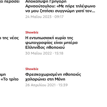
ει περάσει
Αποκάλυψη Γρηγόρη
Αρναούτογλου: «Με πήρε τηλέφωνο
να μου ζητήσει συγγνώμη γιατί τον
έβαλαν να τα πει αυτά»
24 Μαΐου 2023 · 09:17
Showbiz
 της νέας
Η εντυπωσιακή κυρία της
φωτογραφίας είναι μητέρα
Ελληνίδας ηθοποιού
30 Μαΐου 2022 · 15:18
Showbiz
ημη
Φρεσκοχωρισμένη ηθοποιός
«Το τρίτο
χαλαρώνει στη Μάνη
26 Απριλίου 2021 · 15:39