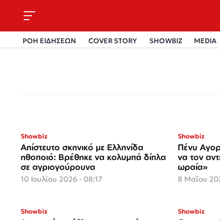
ΡΟΗ ΕΙΔΗΣΕΩΝ
COVER STORY
SHOWBIZ
MEDIA
Showbiz
Showbiz
Απίστευτο σκηνικό με Ελληνίδα
Πένυ Αγο
ηθοποιό: Βρέθηκε να κολυμπά δίπλα
να τον αντ
σε αγριογούρουνα
ωραία»
10 Ιουλίου 2026 · 08:17
8 Μαΐου 202
Showbiz
Showbiz