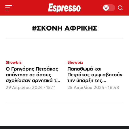
#ΣΚΟΝΗ ΑΦΡΙΚΗΣ
Showbiz
Showbiz
Ο Γρηγόρης Πετράκος
Παπαθωμά και
απάντησε σε όσους
Πετράκος αμφισβητούν
σχολίασαν αρνητικά τη
την ύπαρξη της
γνώμη του για την
αφρικανικής σκόνης
29 Απριλίου 2024 · 15:11
25 Απριλίου 2024 · 16:48
αφρικανική σκόνη