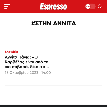
#ΣΤΗΝ ΑΝΝΙΤΑ
Showbiz
Αννίτα Πάνια: «Ο
Καρβέλας είναι από τα
πιο σοβαρά, δίκαια και
πραγματικά ποιοτικά
18 Οκτωβρίου 2023 · 14:00
πλάσματα»