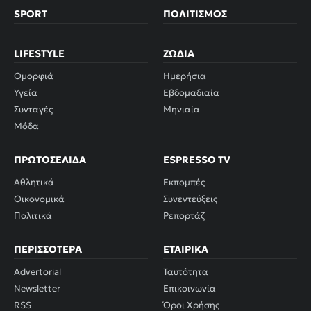
SPORT
ΠΟΛΙΤΙΣΜΌΣ
LIFESTYLE
ΖΏΔΙΑ
Ομορφιά
Ημερήσια
Υγεία
Εβδομαδιαία
Συνταγές
Μηνιαία
Μόδα
ΠΡΩΤΟΣΈΛΙΔΑ
ESPRESSO TV
Αθλητικά
Εκπομπές
Οικονομικά
Συνεντεύξεις
Πολιτικά
Ρεπορτάζ
ΠΕΡΙΣΣΌΤΕΡΑ
ΕΤΑΙΡΙΚΆ
Advertorial
Ταυτότητα
Newsletter
Επικοινωνία
RSS
Όροι Χρήσης