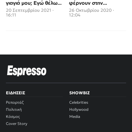
γιαγιά μου; Εγώ θέλω
φέρνουν στην
να κάνω το δικό μου
τηλεόραση την
20 Σεπτεμβρίου 2021 ·
26 Οκτωβρίου 2020 ·
δρόμο»
πετυχημένη θεατρική
16:11
12:04
παράσταση
«Συμπέθεροι από τα
Τίρανα»
ΕΙΔΉΣΕΙΣ
SHOWBIZ
Ρεπορτάζ
Celebrities
Πολιτική
Hollywood
Κόσμος
Media
Cover Story