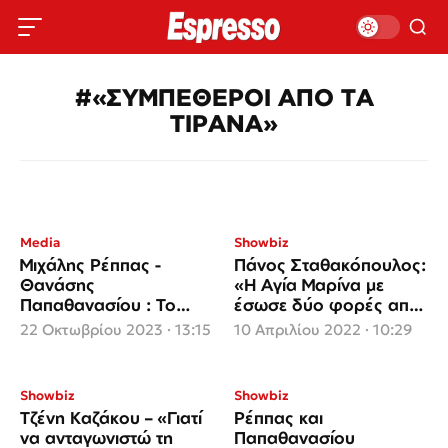
#«ΣΥΜΠΕΘΕΡΟΙ ΑΠΟ ΤΑ
ΤΙΡΑΝΑ»
Media
Showbiz
Μιχάλης Ρέππας -
Πάνος Σταθακόπουλος:
Θανάσης
«Η Aγία Μαρίνα με
Παπαθανασίου : Το
έσωσε δύο φορές από
δίδυμο του γέλιου
τον θάνατο»
22 Οκτωβρίου 2023 · 13:15
10 Απριλίου 2022 · 10:29
«έκλεισε» στον Alpha
Showbiz
Showbiz
Τζένη Καζάκου – «Γιατί
Ρέππας και
να ανταγωνιστώ τη
Παπαθανασίου