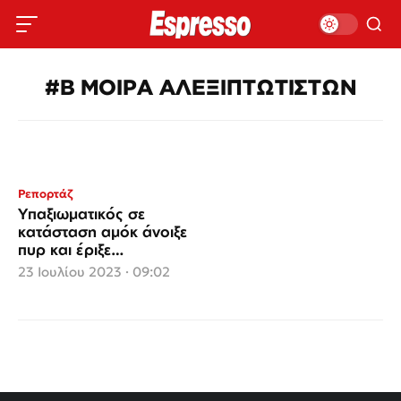
#Β ΜΟΙΡΑ ΑΛΕΞΙΠΤΩΤΙΣΤΩΝ
Ρεπορτάζ
Υπαξιωματικός σε
κατάσταση αμόκ άνοιξε
πυρ και έριξε
χειροβομβίδες κρότου -
23 Ιουλίου 2023 · 09:02
λάμψης στον διοικητή
του