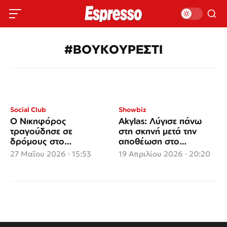
#ΒΟΥΚΟΥΡΕΣΤΙ
Social Club
Showbiz
Ο Νικηφόρος
Akylas: Λύγισε πάνω
τραγούδησε σε
στη σκηνή μετά την
δρόμους στο
αποθέωση στο
Βουκουρέστι
Βουκουρέστι
27 Μαΐου 2026 · 15:53
19 Απριλίου 2026 · 20:20