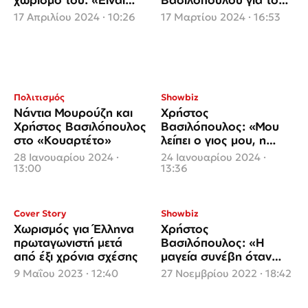
ένας μικρός θάνατος»
«Κουαρτέτο»
17 Απριλίου 2024 · 10:26
17 Μαρτίου 2024 · 16:53
Πολιτισμός
Showbiz
Νάντια Μουρούζη και
Χρήστος
Χρήστος Βασιλόπουλος
Βασιλόπουλος: «Μου
στο «Κουαρτέτο»
λείπει ο γιος μου, η
μαμά του θέλει να είναι
28 Ιανουαρίου 2024 ·
24 Ιανουαρίου 2024 ·
μαζί της στην Αμερική»
13:00
13:36
Cover Story
Showbiz
Χωρισμός για Έλληνα
Χρήστος
πρωταγωνιστή μετά
Βασιλόπουλος: «Η
από έξι χρόνια σχέσης
μαγεία συνέβη όταν
είδα το κεφάλι του γιου
9 Μαΐου 2023 · 12:40
27 Νοεμβρίου 2022 · 18:42
μου να βγαίνει»