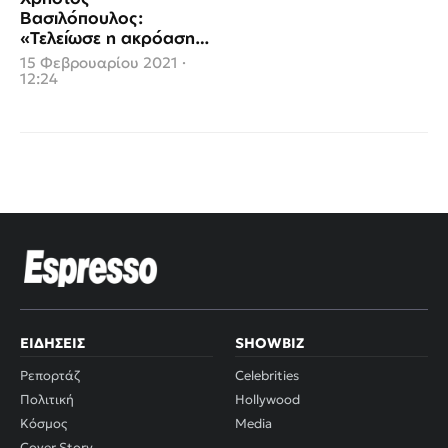
Βασιλόπουλος:
«Τελείωσε η ακρόαση
και μου ζήτησε να
15 Φεβρουαρίου 2021 ·
γδυθώ, εντελώς...»
12:24
(video)
ΕΙΔΉΣΕΙΣ
SHOWBIZ
Ρεπορτάζ
Celebrities
Πολιτική
Hollywood
Κόσμος
Media
Cover Story