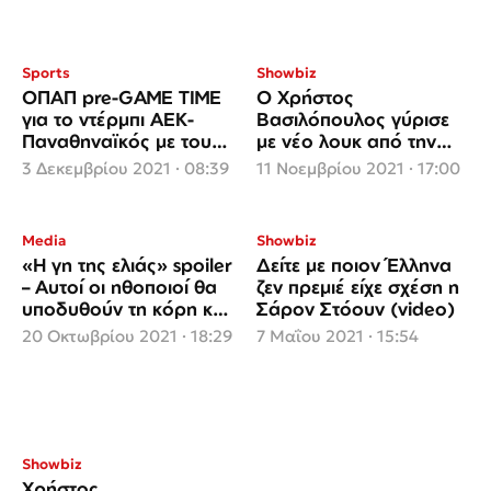
Sports
Showbiz
ΟΠΑΠ pre-GAME TIME
Ο Χρήστος
για το ντέρμπι ΑΕΚ-
Βασιλόπουλος γύρισε
Παναθηναϊκός με τους
με νέο λουκ από την
Χρήστο Βασιλόπουλο
Αμερική και είναι ένας
3 Δεκεμβρίου 2021 · 08:39
11 Νοεμβρίου 2021 · 17:00
και Γιόζεφ Βάντσικ
άλλος (φωτο)
Media
Showbiz
«Η γη της ελιάς» spoiler
Δείτε με ποιον Έλληνα
– Αυτοί οι ηθοποιοί θα
ζεν πρεμιέ είχε σχέση η
υποδυθούν τη κόρη και
Σάρον Στόουν (video)
το γαμπρό του
20 Οκτωβρίου 2021 · 18:29
7 Μαΐου 2021 · 15:54
Λυκούργου
Showbiz
Χρήστος