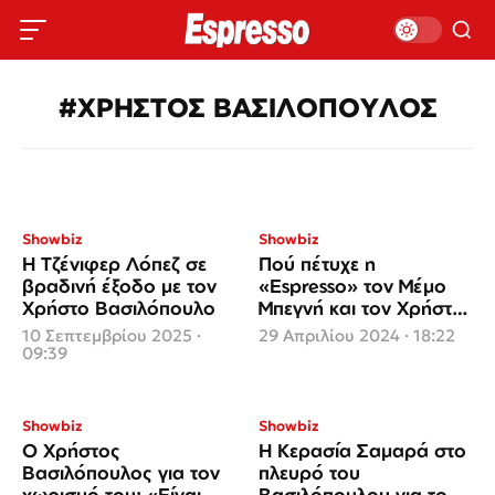
#ΧΡΗΣΤΟΣ ΒΑΣΙΛΟΠΟΥΛΟΣ
Showbiz
Showbiz
Η Τζένιφερ Λόπεζ σε
Πού πέτυχε η
βραδινή έξοδο με τον
«Espresso» τον Μέμο
Χρήστο Βασιλόπουλο
Μπεγνή και τον Χρήστο
Βασιλόπουλο
10 Σεπτεμβρίου 2025 ·
29 Απριλίου 2024 · 18:22
09:39
Showbiz
Showbiz
Ο Χρήστος
Η Κερασία Σαμαρά στο
Βασιλόπουλος για τον
πλευρό του
χωρισμό του: «Είναι
Βασιλόπουλου για το