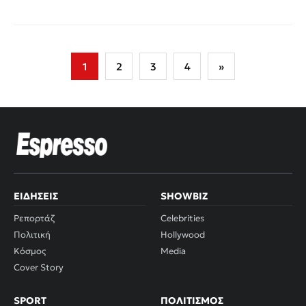
Σελιδοποίηση
1
2
3
4
»
άρθρων
ΕΙΔΉΣΕΙΣ
SHOWBIZ
Ρεπορτάζ
Celebrities
Πολιτική
Hollywood
Κόσμος
Media
Cover Story
SPORT
ΠΟΛΙΤΙΣΜΌΣ