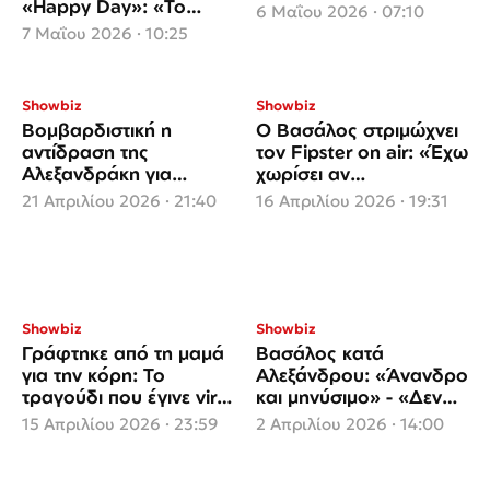
«Happy Day»: «Το
6 Μαΐου 2026 · 07:10
θεωρώ κακία αυτό που
7 Μαΐου 2026 · 10:25
κάνατε»
Showbiz
Showbiz
Βομβαρδιστική η
Ο Βασάλος στριμώχνει
αντίδραση της
τον Fipster on air: «Έχω
Αλεξανδράκη για
χωρίσει αν
γνωστό παρουσιαστή:
ενδιαφέρεσαι»
21 Απριλίου 2026 · 21:40
16 Απριλίου 2026 · 19:31
«Αντίο στο καλό να πας
και δεν θα λείψεις σε
κανέναν.»
Showbiz
Showbiz
Γράφτηκε από τη μαμά
Βασάλος κατά
για την κόρη: Το
Αλεξάνδρου: «Άνανδρο
τραγούδι που έγινε viral
και μηνύσιμο» - «Δεν
παντού - Δείτε ποια το
έχω γελάσει
15 Απριλίου 2026 · 23:59
2 Απριλίου 2026 · 14:00
τραγουδά
περισσότερο»