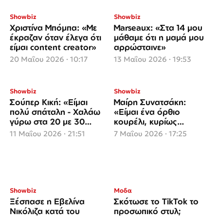
Showbiz
Showbiz
Χριστίνα Μπόμπα: «Με
Marseaux: «Στα 14 μου
έκραζαν όταν έλεγα ότι
μάθαμε ότι η μαμά μου
είμαι content creator»
αρρώσταινε»
20 Μαΐου 2026 · 10:17
13 Μαΐου 2026 · 19:53
Showbiz
Showbiz
Σούπερ Κική: «Είμαι
Μαίρη Συνατσάκη:
πολύ σπάταλη - Χαλάω
«Είμαι ένα όρθιο
γύρω στα 20 με 30
κουρέλι, κυρίως
χιλιάρικα τον μήνα»
ψυχικά»
11 Μαΐου 2026 · 21:51
7 Μαΐου 2026 · 17:25
Showbiz
Μοδα
Ξέσπασε η Εβελίνα
Σκότωσε το TikTok το
Νικόλιζα κατά του
προσωπικό στυλ;