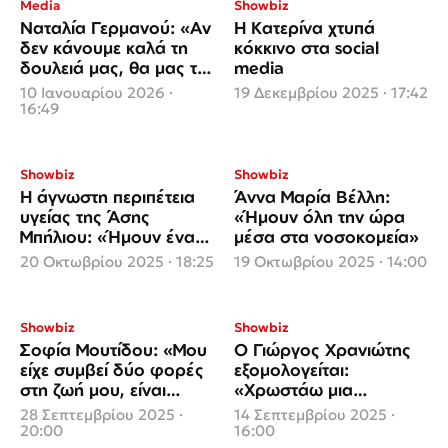
Media
Showbiz
Ναταλία Γερμανού: «Αν
Η Κατερίνα χτυπά
δεν κάνουμε καλά τη
κόκκινο στα social
δουλειά μας, θα μας τη
media
φάνε οι Youtubers!»
10 Ιανουαρίου 2026 ·
19 Δεκεμβρίου 2025 · 17:42
16:49
Showbiz
Showbiz
Η άγνωστη περιπέτεια
Άννα Μαρία Βέλλη:
υγείας της Άσης
«Ήμουν όλη την ώρα
Μπήλιου: «Ήμουν ένα
μέσα στα νοσοκομεία»
χρόνο με πατερίτσες»
20 Οκτωβρίου 2025 · 18:25
19 Οκτωβρίου 2025 · 14:00
Showbiz
Showbiz
Σοφία Μουτίδου: «Μου
Ο Γιώργος Χρανιώτης
είχε συμβεί δύο φορές
εξομολογείται:
στη ζωή μου, είναι
«Χρωστάω μια
φρικτό»
συγγνώμη σε μία
28 Σεπτεμβρίου 2025 ·
14 Σεπτεμβρίου 2025 ·
κοπέλα που δεν ζει»
20:00
16:00