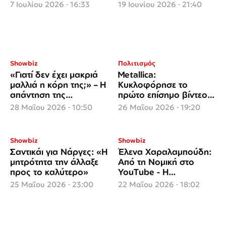
απαξίωσαν τους
της που συγκινεί
7 Ιουλίου 2026 · 16:33
19 Ιουνίου 2026 · 21:40
σχεδιαστές
Showbiz
Πολιτισμός
«Γιατί δεν έχει μακριά
Metallica:
μαλλιά η κόρη της;» – Η
Κυκλοφόρησε το
απάντηση της
πρώτο επίσημο βίντεο
Συνατσάκη
από τη συναυλία τους
28 Μαΐου 2026 · 10:50
26 Μαΐου 2026 · 19:20
στο ΟΑΚΑ
Showbiz
Showbiz
Σαντικάι για Νάργες: «Η
Έλενα Χαραλαμπούδη:
μητρότητα την άλλαξε
Από τη Νομική στο
προς το καλύτερο»
YouTube - Η
απρόσμενη επιτυχία της
25 Μαΐου 2026 · 23:00
22 Μαΐου 2026 · 18:02