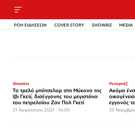
ΡΟΗ ΕΙΔΗΣΕΩΝ
COVER STORY
SHOWBIZ
MEDIA
Showbiz
Ρεπορτάζ
Το τρελό μπάτσελορ στη Μύκονο της
Ακόμα ένα
Ιβι Γκετί, δισέγγονης του μεγιστάνα
οικογένει
του πετρελαίου Ζαν Πολ Γκετί
εγγονός το
21 Αυγούστου 2021 · 14:05
25 Νοεμβρίο