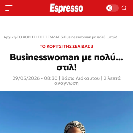
Αρχική
›
ΤΟ ΚΟΡΙΤΣΙ ΤΗΣ ΣΕΛΙΔΑΣ 3
›
Businesswoman με πολύ…στιλ!
ΤΟ ΚΟΡΙΤΣΙ ΤΗΣ ΣΕΛΙΔΑΣ 3
Businesswoman με πολύ…
στιλ!
29/05/2026 - 08:30
|
Βάσω Λιόκαυτου
| 2 λεπτά
ανάγνωση