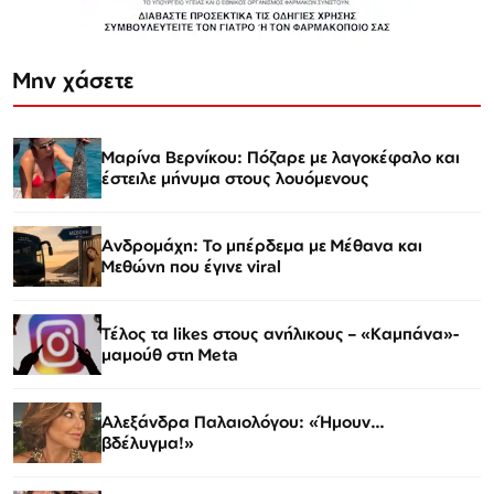
Μην χάσετε
Μαρίνα Βερνίκου: Πόζαρε με λαγοκέφαλο και
έστειλε μήνυμα στους λουόμενους
Ανδρομάχη: Το μπέρδεμα με Μέθανα και
Μεθώνη που έγινε viral
Τέλος τα likes στους ανήλικους – «Καμπάνα»-
μαμούθ στη Meta
Αλεξάνδρα Παλαιολόγου: «Ήμουν…
βδέλυγμα!»