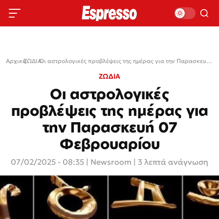
Αρχική
ΖΩΔΙΑ
›
›
Οι αστρολογικές προβλέψεις της ημέρας για την Παρασκευή 07 Φεβρουαρίου
ΖΩΔΙΑ
Οι αστρολογικές
προβλέψεις της ημέρας για
την Παρασκευή 07
Φεβρουαρίου
07/02/2025 - 08:35
|
Newsroom
| 3 λεπτά ανάγνωση