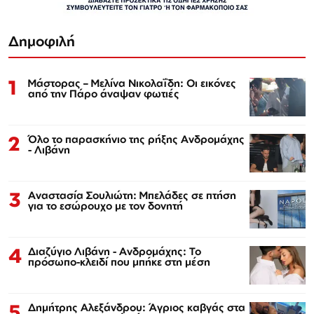
Δημοφιλή
1
Μάστορας – Μελίνα Νικολαΐδη: Οι εικόνες
από την Πάρο άναψαν φωτιές
2
Όλο το παρασκήνιο της ρήξης Ανδρομάχης
- Λιβάνη
3
Αναστασία Σουλιώτη: Μπελάδες σε πτήση
για το εσώρουχο με τον δονητή
4
Διαζύγιο Λιβάνη - Ανδρομάχης: Το
πρόσωπο-κλειδί που μπήκε στη μέση
5
Δημήτρης Αλεξάνδρου: Άγριος καβγάς στα