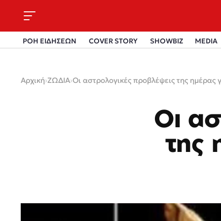
ΡΟΗ ΕΙΔΗΣΕΩΝ
COVER STORY
SHOWBIZ
MEDIA
Αρχική
›
ΖΩΔΙΑ
›
Οι αστρολογικές προβλέψεις της ημέρας γ
Οι α
της 