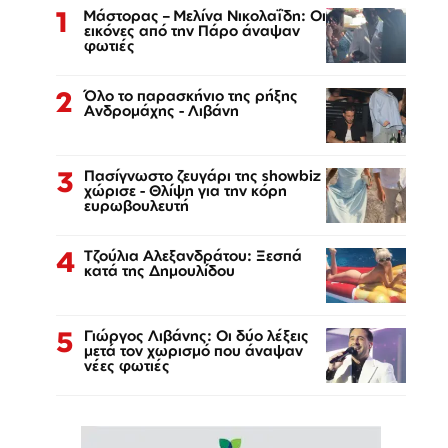
1
Μάστορας – Μελίνα Νικολαΐδη: Οι
εικόνες από την Πάρο άναψαν
φωτιές
2
Όλο το παρασκήνιο της ρήξης
Ανδρομάχης - Λιβάνη
3
Πασίγνωστο ζευγάρι της showbiz
χώρισε - Θλίψη για την κόρη
ευρωβουλευτή
4
Τζούλια Αλεξανδράτου: Ξεσπά
κατά της Δημουλίδου
5
Γιώργος Λιβάνης: Οι δύο λέξεις
μετά τον χωρισμό που άναψαν
νέες φωτιές