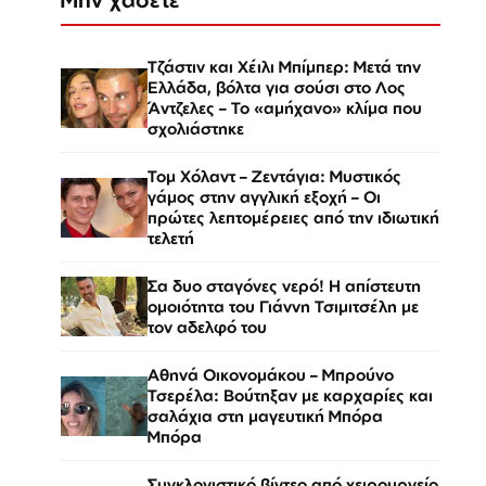
Τζάστιν και Χέιλι Μπίμπερ: Μετά την
Ελλάδα, βόλτα για σούσι στο Λος
Άντζελες – Το «αμήχανο» κλίμα που
σχολιάστηκε
Τομ Χόλαντ – Ζεντάγια: Μυστικός
γάμος στην αγγλική εξοχή – Οι
πρώτες λεπτομέρειες από την ιδιωτική
τελετή
Σα δυο σταγόνες νερό! Η απίστευτη
ομοιότητα του Γιάννη Τσιμιτσέλη με
τον αδελφό του
Αθηνά Οικονομάκου – Μπρούνο
Τσερέλα: Βούτηξαν με καρχαρίες και
σαλάχια στη μαγευτική Μπόρα
Μπόρα
Συγκλονιστικό βίντεο από χειρουργείο