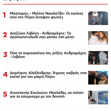
1
Μάστορας – Μελίνα Νικολαΐδη: Οι εικόνες
από την Πάρο άναψαν φωτιές
2
Διαζύγιο Λιβάνη - Ανδρομάχης: Το
πρόσωπο-κλειδί που μπήκε στη μέση
3
Όλο το παρασκήνιο της ρήξης Ανδρομάχης
- Λιβάνη
4
Δημήτρης Αλεξάνδρου: Άγριος καβγάς στα
social για τον μικρό Πάρη
5
Αναστασία Σουλιώτη: Μπελάδες σε πτήση
για το εσώρουχο με τον δονητή