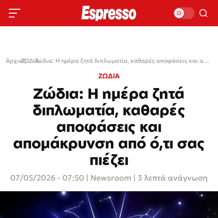
Αρχική
ΖΩΔΙΑ
›
›
Ζώδια: Η ημέρα ζητά διπλωματία, καθαρές αποφάσεις και απομάκρυνση από ό,τι σας πιέζει
ΖΩΔΙΑ
Ζώδια: Η ημέρα ζητά
διπλωματία, καθαρές
αποφάσεις και
απομάκρυνση από ό,τι σας
πιέζει
07/05/2026 - 07:50
|
Newsroom
| 3 λεπτά ανάγνωση