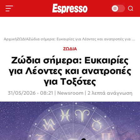
Αρχική
›
ΖΩΔΙΑ
›
Ζώδια σήμερα: Ευκαιρίες για Λέοντες και ανατροπές για Τοξότες
ΖΩΔΙΑ
Ζώδια σήμερα: Ευκαιρίες
για Λέοντες και ανατροπές
για Τοξότες
31/05/2026 - 08:21
|
Newsroom
| 2 λεπτά ανάγνωση