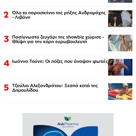
2
Όλο το παρασκήνιο της ρήξης Ανδρομάχης
- Λιβάνη
3
Πασίγνωστο ζευγάρι της showbiz χώρισε -
Θλίψη για την κόρη ευρωβουλευτή
4
Ιωάννα Τούνη: Οι πόζες που άναψαν φωτιές
5
Τζούλια Αλεξανδράτου: Ξεσπά κατά της
Δημουλίδου