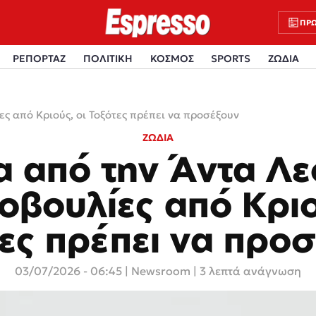
ΠΡΩ
ΡΕΠΟΡΤΑΖ
ΠΟΛΙΤΙΚΗ
ΚΟΣΜΟΣ
SPORTS
ΖΩΔΙΑ
ς από Κριούς, οι Τοξότες πρέπει να προσέξουν
ΖΩΔΙΑ
α από την Άντα Λε
βουλίες από Κριο
ες πρέπει να προ
03/07/2026 - 06:45
|
Newsroom
| 3 λεπτά ανάγνωση