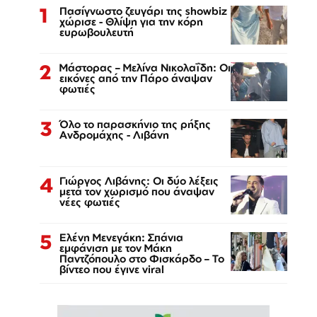
1
Πασίγνωστο ζευγάρι της showbiz
χώρισε - Θλίψη για την κόρη
ευρωβουλευτή
2
Μάστορας – Μελίνα Νικολαΐδη: Οι
εικόνες από την Πάρο άναψαν
φωτιές
3
Όλο το παρασκήνιο της ρήξης
Ανδρομάχης - Λιβάνη
4
Γιώργος Λιβάνης: Οι δύο λέξεις
μετά τον χωρισμό που άναψαν
νέες φωτιές
5
Ελένη Μενεγάκη: Σπάνια
εμφάνιση με τον Μάκη
Παντζόπουλο στο Φισκάρδο – Το
βίντεο που έγινε viral