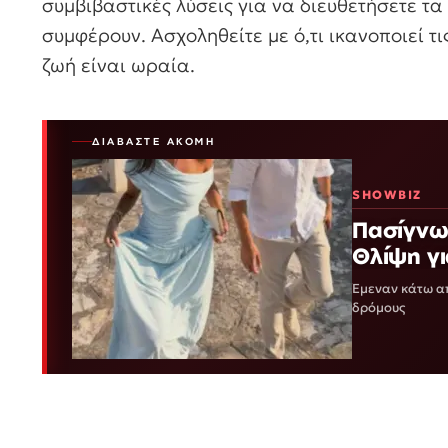
συμβιβαστικές λύσεις για να διευθετήσετε τα
συμφέρουν. Ασχοληθείτε με ό,τι ικανοποιεί τ
ζωή είναι ωραία.
ΔΙΑΒΆΣΤΕ ΑΚΌΜΗ
SHOWBIZ
Πασίγνωσ
Θλίψη γ
Έμεναν κάτω απ
δρόμους