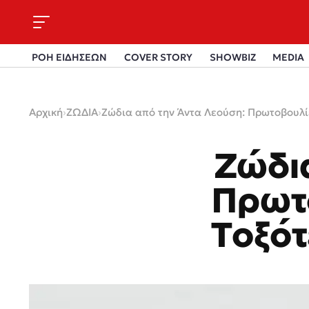
ΡΟΗ ΕΙΔΗΣΕΩΝ
COVER STORY
SHOWBIZ
MEDIA
Αρχική
›
ΖΩΔΙΑ
›
Ζώδια από την Άντα Λεούση: Πρωτοβουλίε
Ζώδι
Πρωτο
Τοξότ