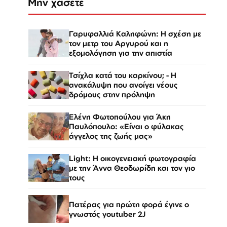
Μην χάσετε
Γαρυφαλλιά Καληφώνη: Η σχέση με
τον μετρ του Αργυρού και η
εξομολόγηση για την απιστία
Τσίχλα κατά του καρκίνου; - Η
ανακάλυψη που ανοίγει νέους
δρόμους στην πρόληψη
Ελένη Φωτοπούλου για Άκη
Παυλόπουλο: «Είναι ο φύλακας
άγγελος της ζωής μας»
Light: Η οικογενειακή φωτογραφία
με την Άννα Θεοδωρίδη και τον γιο
τους
Πατέρας για πρώτη φορά έγινε ο
γνωστός youtuber 2J