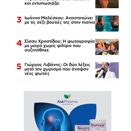
και εντυπωσιάζει
3
Ιωάννα Μαλέσκου: Αναστατώνει
με τις σέξι βουτιές της στην πισίνα
4
Σίσσυ Χρηστίδου: Η φωτογραφία
με μαγιό χωρίς φίλτρα που
συζητήθηκε
5
Γιώργος Λιβάνης: Οι δύο λέξεις
μετά τον χωρισμό που άναψαν
νέες φωτιές