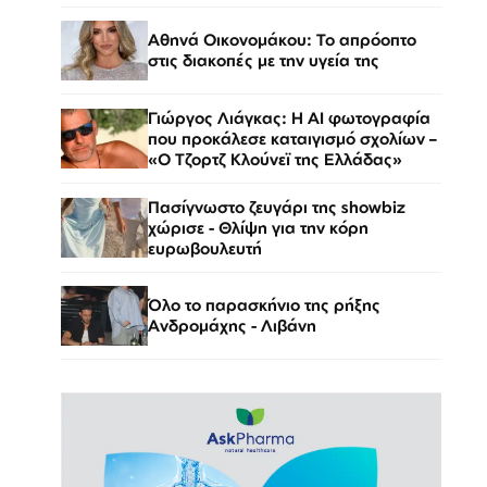
Αθηνά Οικονομάκου: Το απρόοπτο
στις διακοπές με την υγεία της
Γιώργος Λιάγκας: Η AI φωτογραφία
που προκάλεσε καταιγισμό σχολίων –
«Ο Τζορτζ Κλούνεϊ της Ελλάδας»
Πασίγνωστο ζευγάρι της showbiz
χώρισε - Θλίψη για την κόρη
ευρωβουλευτή
Όλο το παρασκήνιο της ρήξης
Ανδρομάχης - Λιβάνη