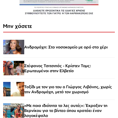
Μην χάσετε
Ανδρομάχη: Στο νοσοκομείο με ορό στο χέρι
Στέφανος Τσιτσιπάς - Kρίστεν Τομς:
Ερωτευμένοι στην Ελβετία
Ταξίδι με τον γιο του ο Γιώργος Λιβάνης, χωρίς
την Ανδρομάχη, μετά τον χωρισμό
«Με ποια ιδιότητα τα λες αυτά;»: Έκραξαν τη
Βερνίκου για το βίντεο όπου κρατάει έναν
λαγοκέφαλο