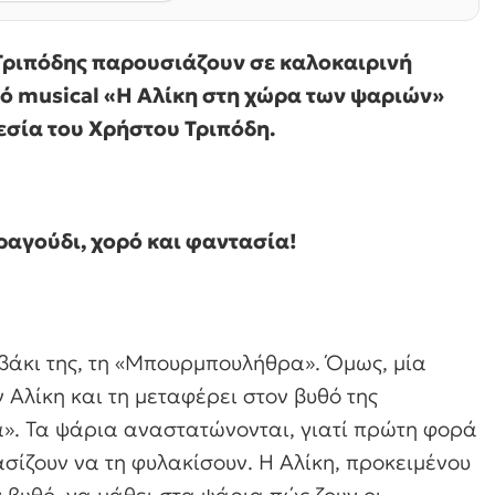
 Τριπόδης παρουσιάζουν σε καλοκαιρινή
κό musical «Η Αλίκη στη χώρα των ψαριών»
εσία του Χρήστου Τριπόδη.
ραγούδι, χορό και φαντασία!
αβάκι της, τη «Μπουρμπουλήθρα». Όμως, μία
ν Αλίκη και τη μεταφέρει στον βυθό της
ά». Τα ψάρια αναστατώνονται, γιατί πρώτη φορά
ίζουν να τη φυλακίσουν. Η Αλίκη, προκειμένου
ν βυθό, να μάθει στα ψάρια πώς ζουν οι