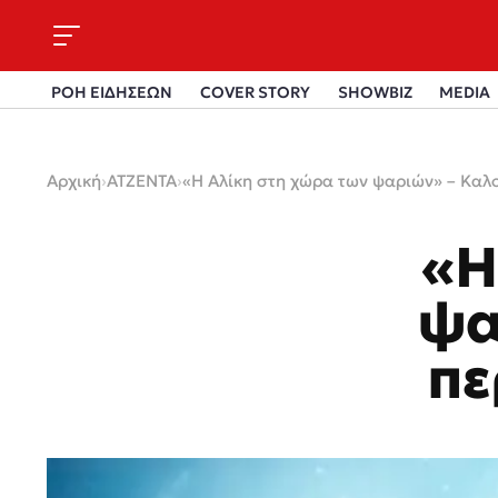
ΡΟΗ ΕΙΔΗΣΕΩΝ
COVER STORY
SHOWBIZ
MEDIA
Αρχική
›
ΑΤΖΕΝΤΑ
›
«Η Αλίκη στη χώρα των ψαριών» – Καλ
«Η
ψα
πε