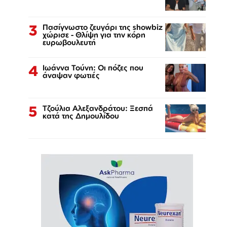
3
Πασίγνωστο ζευγάρι της showbiz
χώρισε - Θλίψη για την κόρη
ευρωβουλευτή
4
Ιωάννα Τούνη: Οι πόζες που
άναψαν φωτιές
5
Τζούλια Αλεξανδράτου: Ξεσπά
κατά της Δημουλίδου