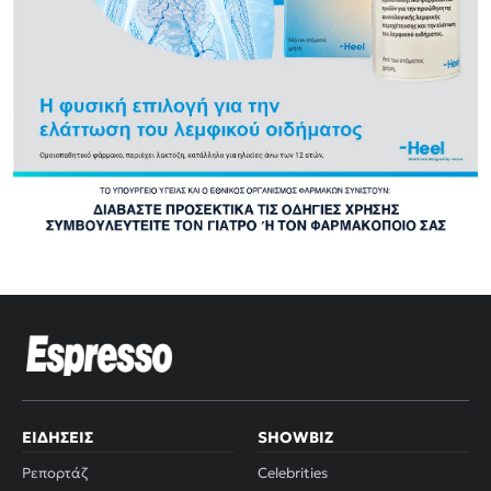
ΕΙΔΉΣΕΙΣ
SHOWBIZ
Ρεπορτάζ
Celebrities