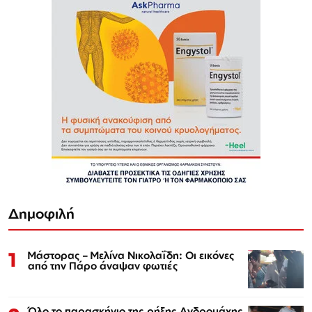
Δημοφιλή
1
Μάστορας – Μελίνα Νικολαΐδη: Οι εικόνες
από την Πάρο άναψαν φωτιές
Όλο το παρασκήνιο της ρήξης Ανδρομάχης