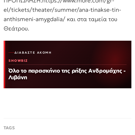
ΠΡΟΠΩΛΗΣΗ:https://www.more.com/gr-
el/tickets/theater/summer/ana-tinakse-tin-
anthismeni-amygdalia/ και στα ταμεία του
Θεάτρου.
ΔΙΑΒΆΣΤΕ ΑΚΌΜΗ
SHOWBIZ
Όλο το παρασκήνιο της ρήξης Ανδρομάχης -
Λιβάνη