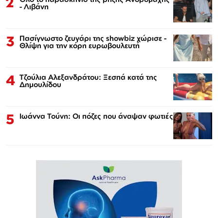
2
- Λιβάνη
3
Πασίγνωστο ζευγάρι της showbiz χώρισε -
Θλίψη για την κόρη ευρωβουλευτή
4
Τζούλια Αλεξανδράτου: Ξεσπά κατά της
Δημουλίδου
5
Ιωάννα Τούνη: Οι πόζες που άναψαν φωτιές