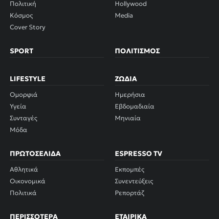
Πολιτική
Hollywood
Κόσμος
Media
Cover Story
SPORT
ΠΟΛΙΤΙΣΜΌΣ
LIFESTYLE
ΖΏΔΙΑ
Ομορφιά
Ημερήσια
Υγεία
Εβδομαδιαία
Συνταγές
Μηνιαία
Μόδα
ΠΡΩΤΟΣΈΛΙΔΑ
ESPRESSO TV
Αθλητικά
Εκπομπές
Οικονομικά
Συνεντεύξεις
Πολιτικά
Ρεπορτάζ
ΠΕΡΙΣΣΌΤΕΡΑ
ΕΤΑΙΡΙΚΆ