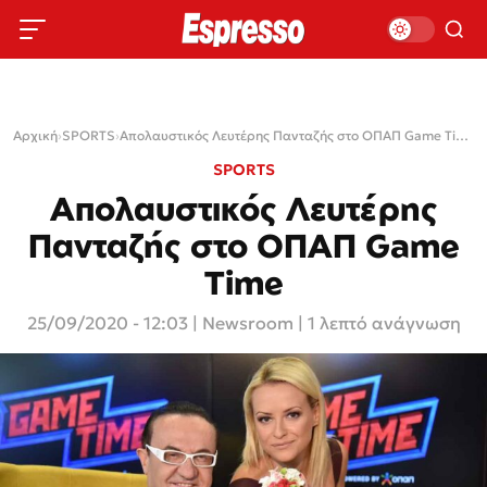
Αρχική
›
SPORTS
›
Απολαυστικός Λευτέρης Πανταζής στο ΟΠΑΠ Game Time
SPORTS
Απολαυστικός Λευτέρης
Πανταζής στο ΟΠΑΠ Game
Time
25/09/2020 - 12:03
|
Newsroom
| 1 λεπτό ανάγνωση