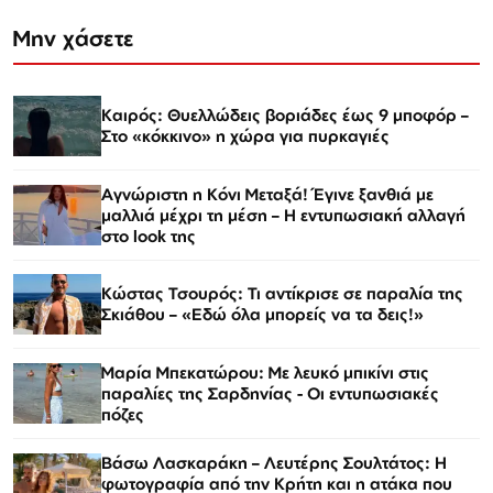
Μην χάσετε
Καιρός: Θυελλώδεις βοριάδες έως 9 μποφόρ –
Στο «κόκκινο» η χώρα για πυρκαγιές
Αγνώριστη η Κόνι Μεταξά! Έγινε ξανθιά με
μαλλιά μέχρι τη μέση – Η εντυπωσιακή αλλαγή
στο look της
Κώστας Τσουρός: Τι αντίκρισε σε παραλία της
Σκιάθου – «Εδώ όλα μπορείς να τα δεις!»
Μαρία Μπεκατώρου: Με λευκό μπικίνι στις
παραλίες της Σαρδηνίας - Οι εντυπωσιακές
πόζες
Βάσω Λασκαράκη – Λευτέρης Σουλτάτος: Η
φωτογραφία από την Κρήτη και η ατάκα που