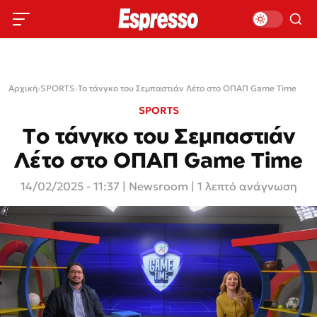
Αρχική
›
SPORTS
›
Το τάνγκο του Σεμπαστιάν Λέτο στο ΟΠΑΠ Game Time
SPORTS
Το τάνγκο του Σεμπαστιάν
Λέτο στο ΟΠΑΠ Game Time
14/02/2025 - 11:37
|
Newsroom
| 1 λεπτό ανάγνωση