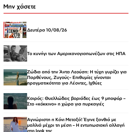
Μην χάσετε
Δευτέρα 10/08/26
Το κυνήγι των Αμερικανογιαπωνέζων στις ΗΠΑ
Ζώδια από την Άντα Λεούση: Η τύχη γυρίζει για
Παρθένους, Ζυγούς– Επιθυμίες γίνονται
πραγματικότητα για Λέοντες, Ιχθύες
Καιρός: Θυελλώδεις βοριάδες έως 9 μποφόρ –
Στο «κόκκινο» η χώρα για πυρκαγιές
Αγνώριστη η Κόνι Μεταξά! Έγινε ξανθιά με
μαλλιά μέχρι τη μέση – Η εντυπωσιακή αλλαγή
στο look της