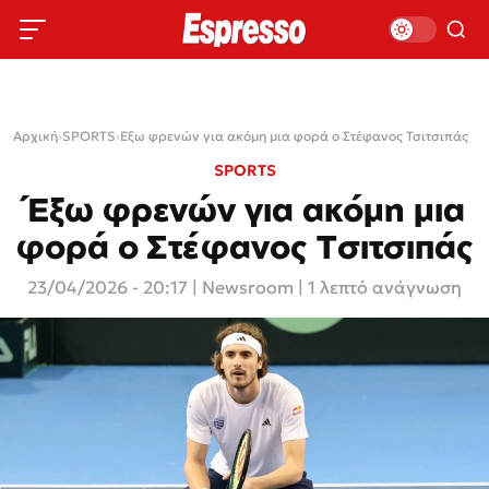
Αρχική
›
SPORTS
›
Έξω φρενών για ακόμη μια φορά ο Στέφανος Τσιτσιπάς
SPORTS
Έξω φρενών για ακόμη μια
φορά ο Στέφανος Τσιτσιπάς
23/04/2026 - 20:17
|
Newsroom
| 1 λεπτό ανάγνωση