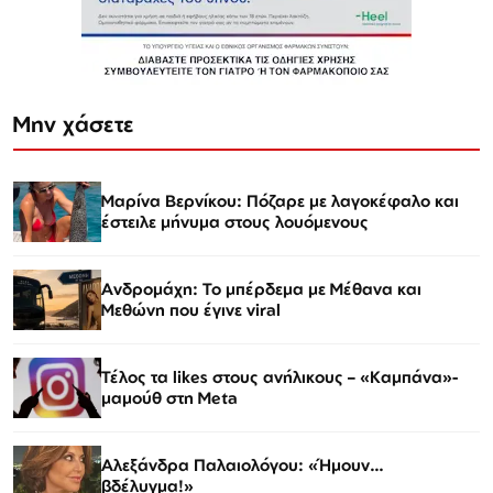
Μην χάσετε
Μαρίνα Βερνίκου: Πόζαρε με λαγοκέφαλο και
έστειλε μήνυμα στους λουόμενους
Ανδρομάχη: Το μπέρδεμα με Μέθανα και
Μεθώνη που έγινε viral
Τέλος τα likes στους ανήλικους – «Καμπάνα»-
μαμούθ στη Meta
Αλεξάνδρα Παλαιολόγου: «Ήμουν…
βδέλυγμα!»