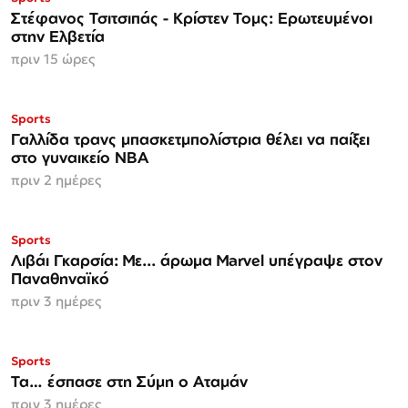
Στέφανος Τσιτσιπάς - Kρίστεν Τομς: Ερωτευμένοι
στην Ελβετία
πριν 15 ώρες
Sports
Γαλλίδα τρανς μπασκετμπολίστρια θέλει να παίξει
στο γυναικείο ΝΒΑ
πριν 2 ημέρες
Sports
Λιβάι Γκαρσία: Με... άρωμα Marvel υπέγραψε στον
Παναθηναϊκό
πριν 3 ημέρες
Sports
Τα… έσπασε στη Σύμη ο Αταμάν
πριν 3 ημέρες