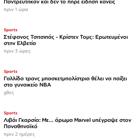
Παντρεύτηκαν και δεν το πήρε είδηση κανείς
πριν 1 ώρα
Sports
Στέφανος Τσιτσιπάς - Kρίστεν Τομς: Ερωτευμένοι
στην Ελβετία
πριν 3 ώρες
Sports
Γαλλίδα τρανς μπασκετμπολίστρια θέλει να παίξει
στο γυναικείο ΝΒΑ
χθες
Sports
Λιβάι Γκαρσία: Με... άρωμα Marvel υπέγραψε στον
Παναθηναϊκό
πριν 2 ημέρες