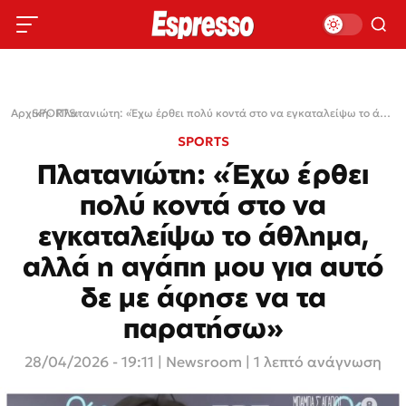
Αρχική
SPORTS
›
›
Πλατανιώτη: «Έχω έρθει πολύ κοντά στο να εγκαταλείψω το άθλημα, αλλά η αγάπη μου για αυτό δε με άφησε να τα παρατήσω»
SPORTS
Πλατανιώτη: «Έχω έρθει
πολύ κοντά στο να
εγκαταλείψω το άθλημα,
αλλά η αγάπη μου για αυτό
δε με άφησε να τα
παρατήσω»
28/04/2026 - 19:11
|
Newsroom
| 1 λεπτό ανάγνωση