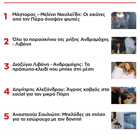
1
Μάστορας – Μελίνα Νικολαΐδη: Οι εικόνες
από την Πάρο άναψαν φωτιές
2
Όλο το παρασκήνιο της ρήξης Ανδρομάχης
- Λιβάνη
3
Διαζύγιο Λιβάνη - Ανδρομάχης: Το
πρόσωπο-κλειδί που μπήκε στη μέση
4
Δημήτρης Αλεξάνδρου: Άγριος καβγάς στα
social για τον μικρό Πάρη
5
Αναστασία Σουλιώτη: Μπελάδες σε πτήση
για το εσώρουχο με τον δονητή