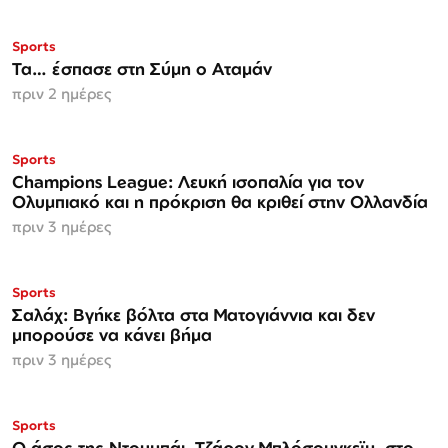
Sports
Τα… έσπασε στη Σύμη ο Αταμάν
πριν 2 ημέρες
Sports
Champions League: Λευκή ισοπαλία για τον
Ολυμπιακό και η πρόκριση θα κριθεί στην Ολλανδία
πριν 3 ημέρες
Sports
Σαλάχ: Βγήκε βόλτα στα Ματογιάννια και δεν
μπορούσε να κάνει βήμα
πριν 3 ημέρες
Sports
Ο άσος της Ντουμπάι, Τζάρον Μπλόσομγκεϊμ, στο