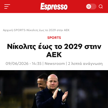
Αρχική
›
SPORTS
›
Νίκολιτς έως το 2029 στην ΑΕΚ
SPORTS
Νίκολιτς έως το 2029 στην
ΑΕΚ
09/06/2026 - 14:35
|
Newsroom
| 2 λεπτά ανάγνωση