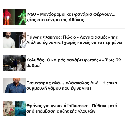
1960 – Μονόδρομοι και φανάρια φέρνουν…
χάος στο κέντρο της Αθήνας
Γιάννης Φακίνος: Πώς ο «Λογαριασμός» της
Λιόλιου έγινε viral χωρίς κανείς να το περιμένει
Κολυδάς: Ο καιρός «ανάβει φωτιές» – Έως 39
βαθμοί
Γκουντάρας αλά... «Δάσκαλος Λι»! - Η επική
συμβουλή γάμου που έγινε viral
Θρήνος για γνωστή influencer – Πέθανε μετά
από επέμβαση αυξητικής γλουτών