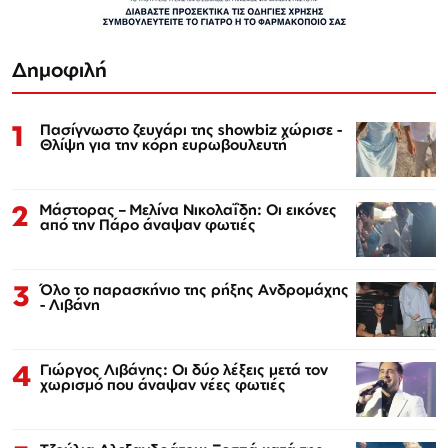
Δημοφιλή
1
Πασίγνωστο ζευγάρι της showbiz χώρισε -
Θλίψη για την κόρη ευρωβουλευτή
2
Μάστορας – Μελίνα Νικολαΐδη: Οι εικόνες
από την Πάρο άναψαν φωτιές
3
Όλο το παρασκήνιο της ρήξης Ανδρομάχης
- Λιβάνη
4
Γιώργος Λιβάνης: Οι δύο λέξεις μετά τον
χωρισμό που άναψαν νέες φωτιές