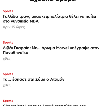
Sports
Γαλλίδα τρανς μπασκετμπολίστρια θέλει να παίξει
στο γυναικείο ΝΒΑ
πριν 15 ώρες
Sports
Λιβάι Γκαρσία: Με... άρωμα Marvel υπέγραψε στον
Παναθηναϊκό
χθες
Sports
Τα… έσπασε στη Σύμη ο Αταμάν
χθες
Sports
Champions League: Λευκή ισοπαλία για τον