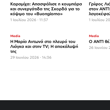
Καραμίχα: Απασφάλισε η κουμπάρα
Γρίφος Λιά
και συνεργάτιδα της Σκορδά για το
στον ΑΝΤ1
κόψιμο του «Buongiorno»
λαγοκέφα
1 Ιουλίου 2026 · 11:37
1 Ιουλίου 20
Media
Media
Η Μαρία Αντωνά στο πλευρό του
Ο ΑΝΤ1 θέ
Λιάγκα και στην TV; Η αποκάλυψή
26 Ιουνίου 
της
29 Ιουνίου 2026 · 14:36
Σελιδοποίηση
άρθρων