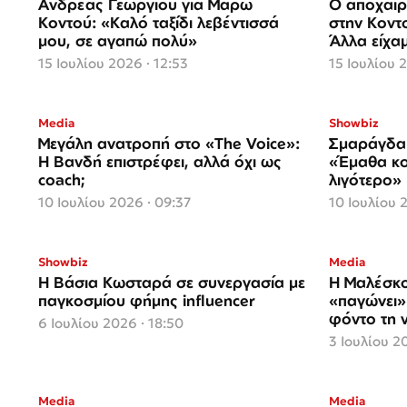
Ανδρέας Γεωργίου για Μάρω
Ο αποχαιρ
Κοντού: «Καλό ταξίδι λεβέντισσά
στην Κοντο
μου, σε αγαπώ πολύ»
Άλλα είχα
15 Ιουλίου 2026 · 12:53
15 Ιουλίου 2
Media
Showbiz
Μεγάλη ανατροπή στο «The Voice»:
Σμαράγδα 
Η Βανδή επιστρέφει, αλλά όχι ως
«Έμαθα κο
coach;
λιγότερο»
10 Ιουλίου 2026 · 09:37
10 Ιουλίου 
Showbiz
Media
Η Βάσια Κωσταρά σε συνεργασία με
Η Μαλέσκο
παγκοσμίου φήμης influencer
«παγώνει»
φόντο τη 
6 Ιουλίου 2026 · 18:50
3 Ιουλίου 2
Media
Media