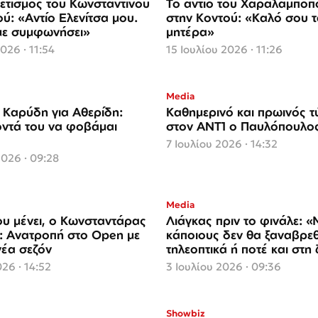
ετισμός του Κωνσταντίνου
Το αντίο του Χαραλαμπό
ύ: «Αντίο Ελενίτσα μου.
στην Κοντού: «Καλό σου τ
με συμφωνήσει»
μητέρα»
026 · 11:54
15 Ιουλίου 2026 · 11:26
Media
Καρύδη για Αθερίδη:
Καθημερινό και πρωινός τ
ντά του να φοβάμαι
στον ΑΝΤ1 ο Παυλόπουλο
7 Ιουλίου 2026 · 14:32
2026 · 09:28
Media
υ μένει, ο Κωνσταντάρας
Λιάγκας πριν το φινάλε: «
: Ανατροπή στο Open με
κάποιους δεν θα ξαναβρε
νέα σεζόν
τηλεοπτικά ή ποτέ και στη
026 · 14:52
3 Ιουλίου 2026 · 09:36
Showbiz