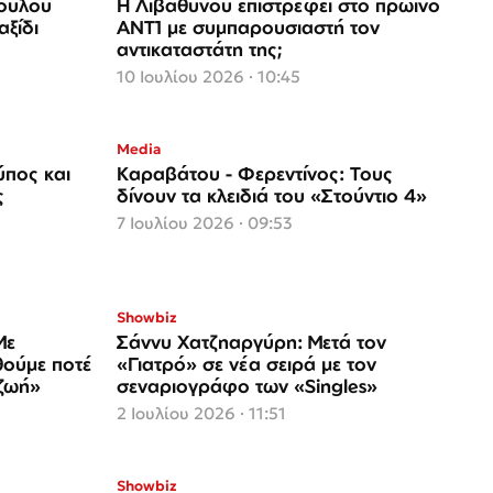
πουλου
Η Λιβαθυνού επιστρέφει στο πρωινό
αξίδι
ΑΝΤ1 με συμπαρουσιαστή τον
αντικαταστάτη της;
10 Ιουλίου 2026 · 10:45
Media
ύπος και
Καραβάτου - Φερεντίνος: Τους
ς
δίνουν τα κλειδιά του «Στούντιο 4»
7 Ιουλίου 2026 · 09:53
Showbiz
Με
Σάννυ Χατζηαργύρη: Μετά τον
θούμε ποτέ
«Γιατρό» σε νέα σειρά με τον
 ζωή»
σεναριογράφο των «Singles»
2 Ιουλίου 2026 · 11:51
Showbiz