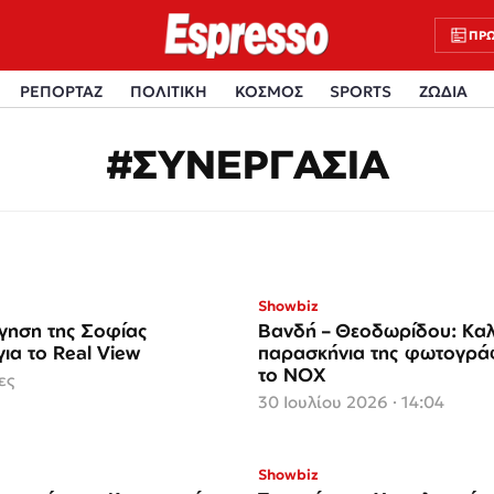
ΠΡΩ
ΡΕΠΟΡΤΑΖ
ΠΟΛΙΤΙΚΗ
ΚΟΣΜΟΣ
SPORTS
ΖΩΔΙΑ
#ΣΥΝΕΡΓΑΣΙΑ
Showbiz
γηση της Σοφίας
Βανδή – Θεοδωρίδου: Καλ
ια το Real View
παρασκήνια της φωτογράφ
το NOX
ες
30 Ιουλίου 2026 · 14:04
Showbiz