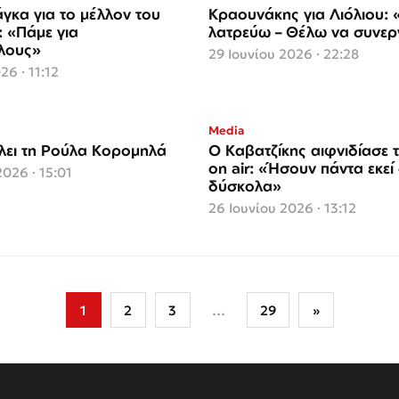
γκα για το μέλλον του
Κραουνάκης για Λιόλιου: 
: «Πάμε για
λατρεύω – Θέλω να συνε
λους»
29 Ιουνίου 2026 · 22:28
26 · 11:12
Media
λει τη Ρούλα Κορομηλά
Ο Καβατζίκης αιφνιδίασε 
on air: «Ήσουν πάντα εκεί
2026 · 15:01
δύσκολα»
26 Ιουνίου 2026 · 13:12
1
2
3
…
29
»