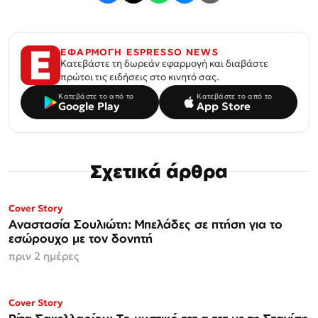
ΕΦΑΡΜΟΓΗ ESPRESSO NEWS
Κατεβάστε τη δωρεάν εφαρμογή και διαβάστε
πρώτοι τις ειδήσεις στο κινητό σας.
Κατεβάστε το από το
Κατεβάστε το από το
Google Play
App Store
Σχετικά άρθρα
ΜΟΝΟ ΣΤΗΝ
Cover Story
Espresso
Αναστασία Σουλιώτη: Μπελάδες σε πτήση για το
εσώρουχο με τον δονητή
πριν 2 ημέρες
ΜΟΝΟ ΣΤΗΝ
Cover Story
Espresso