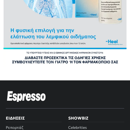
ΕΙΔΉΣΕΙΣ
SHOWBIZ
Ρεπορτάζ
Celebrities