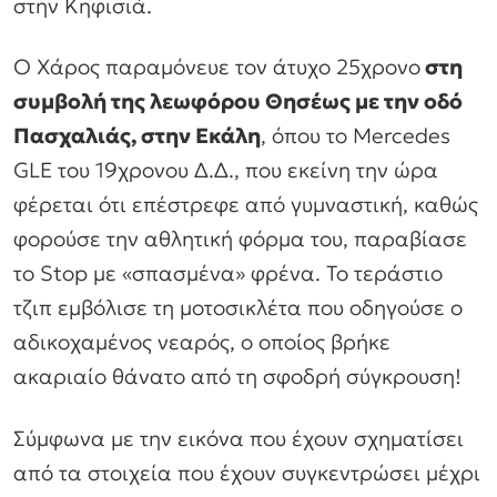
στην Κηφισιά.
Ο Χάρος παραμόνευε τον άτυχο 25χρονο
στη
συμβολή της λεωφόρου Θησέως με την οδό
Πασχαλιάς, στην Εκάλη
, όπου το Mercedes
GLE του 19χρονου Δ.Δ., που εκείνη την ώρα
φέρεται ότι επέστρεφε από γυμναστική, καθώς
φορούσε την αθλητική φόρμα του, παραβίασε
το Stop με «σπασμένα» φρένα. Το τεράστιο
τζιπ εμβόλισε τη μοτοσικλέτα που οδηγούσε ο
αδικοχαμένος νεαρός, ο οποίος βρήκε
ακαριαίο θάνατο από τη σφοδρή σύγκρουση!
Σύμφωνα με την εικόνα που έχουν σχηματίσει
από τα στοιχεία που έχουν συγκεντρώσει μέχρι