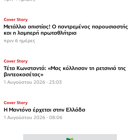
ΜΟΝΟ ΣΤΗΝ
Cover Story
Espresso
Μετάλλιο απιστίας! Ο παντρεμένος παρουσιαστής
και η λαμπερή πρωταθλήτρια
πριν 6 ημέρες
ΜΟΝΟ ΣΤΗΝ
Cover Story
Espresso
Τέτα Κωνσταντά: «Μας κόλλησαν τη ρετσινιά της
βιντεοκασέτας»
1 Αυγούστου 2026 · 23:03
Cover Story
Η Μαντόνα έρχεται στην Ελλάδα
1 Αυγούστου 2026 · 08:06