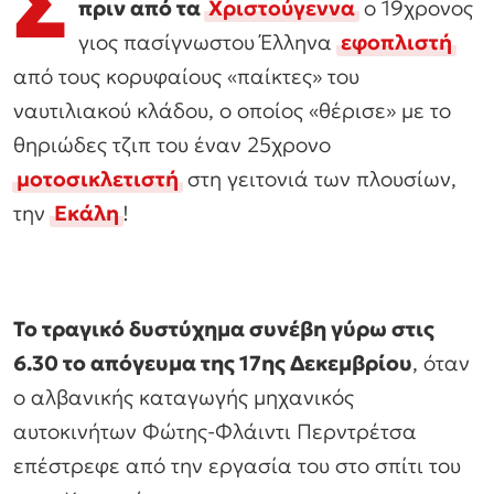
Σ
πριν από τα
Χριστούγεννα
ο 19χρονος
γιος πασίγνωστου Έλληνα
εφοπλιστή
από τους κορυφαίους «παίκτες» του
ναυτιλιακού κλάδου, ο οποίος «θέρισε» με το
θηριώδες τζιπ του έναν 25χρονο
μοτοσικλετιστή
στη γειτονιά των πλουσίων,
την
Εκάλη
!
Το τραγικό δυστύχημα συνέβη γύρω στις
6.30 το απόγευμα της 17ης Δεκεμβρίου
, όταν
ο αλβανικής καταγωγής μηχανικός
αυτοκινήτων Φώτης-Φλάιντι Περντρέτσα
επέστρεφε από την εργασία του στο σπίτι του