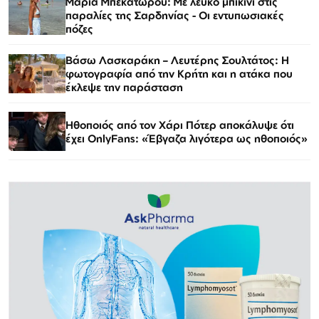
Μαρία Μπεκατώρου: Με λευκό μπικίνι στις
παραλίες της Σαρδηνίας - Οι εντυπωσιακές
πόζες
Βάσω Λασκαράκη – Λευτέρης Σουλτάτος: Η
φωτογραφία από την Κρήτη και η ατάκα που
έκλεψε την παράσταση
Ηθοποιός από τον Χάρι Πότερ αποκάλυψε ότι
έχει OnlyFans: «Έβγαζα λιγότερα ως ηθοποιός»