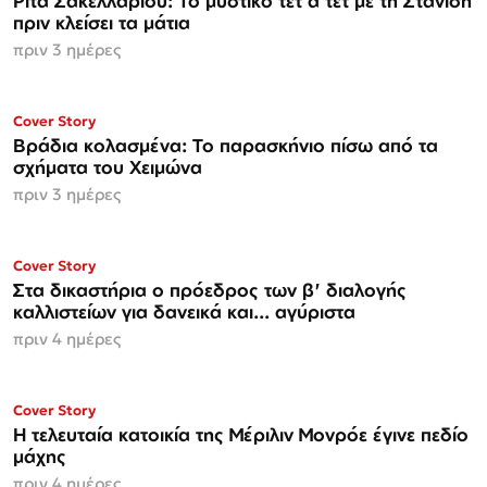
Ρίτα Σακελλαρίου: Το μυστικό τετ α τετ με τη Στανίση
πριν κλείσει τα μάτια
πριν 3 ημέρες
Cover Story
Βράδια κολασμένα: Το παρασκήνιο πίσω από τα
σχήματα του Χειμώνα
πριν 3 ημέρες
Cover Story
Στα δικαστήρια ο πρόεδρος των β' διαλογής
καλλιστείων για δανεικά και... αγύριστα
πριν 4 ημέρες
Cover Story
Η τελευταία κατοικία της Μέριλιν Μονρόε έγινε πεδίο
μάχης
πριν 4 ημέρες