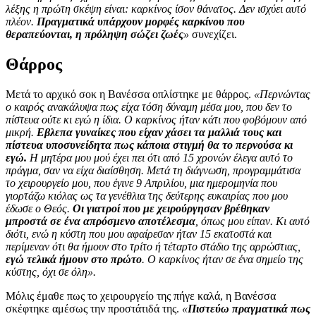
λέξης η πρώτη σκέψη είναι: καρκίνος ίσον θάνατος. Δεν ισχύει αυτό
πλέον.
Πραγματικά υπάρχουν μορφές καρκίνου που
θεραπεύονται, η πρόληψη σώζει ζωές
»
συνεχίζει.
Θάρρος
Μετά το αρχικό σοκ η Βανέσσα οπλίστηκε με θάρρος.
«Περνώντας
ο καιρός ανακάλυψα πως είχα τόση δύναμη μέσα μου, που δεν το
πίστευα ούτε κι εγώ η ίδια. Ο καρκίνος ήταν κάτι που φοβόμουν από
μικρή.
Εβλεπα γυναίκες που είχαν χάσει τα μαλλιά τους και
πίστευα υποσυνείδητα πως κάποια στιγμή θα το περνούσα κι
εγώ.
Η μητέρα μου μού έχει πει ότι από 15 χρονών έλεγα αυτό το
πράγμα, σαν να είχα διαίσθηση. Μετά τη διάγνωση, προγραμμάτισα
το χειρουργείο μου, που έγινε 9 Απριλίου, μια ημερομηνία που
γιορτάζω κιόλας ως τα γενέθλια της δεύτερης ευκαιρίας που μου
έδωσε ο Θεός.
Οι γιατροί που με χειρούργησαν βρέθηκαν
μπροστά σε ένα απρόσμενο αποτέλεσμα
, όπως μου είπαν. Κι αυτό
διότι, ενώ η κύστη που μου αφαίρεσαν ήταν 15 εκατοστά και
περίμεναν ότι θα ήμουν στο τρίτο ή τέταρτο στάδιο της αρρώστιας,
εγώ τελικά ήμουν στο πρώτο
. Ο καρκίνος ήταν σε ένα σημείο της
κύστης, όχι σε όλη».
Μόλις έμαθε πως το χειρουργείο της πήγε καλά, η Βανέσσα
σκέφτηκε αμέσως την προστάτιδά της.
«
Πιστεύω πραγματικά πως