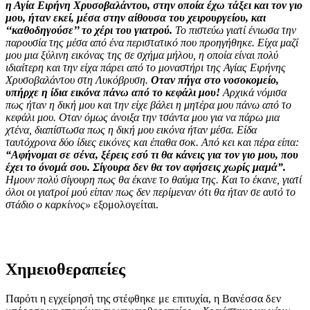
η Αγία Ειρήνη Χρυσοβαλάντου, στην οποία έχω τάξει και τον γιο
μου, ήταν εκεί, μέσα στην αίθουσα του χειρουργείου, και
‘‘καθοδηγούσε’’ το χέρι του γιατρού.
Το πιστεύω γιατί ένιωσα την
παρουσία της μέσα από ένα περιστατικό που προηγήθηκε. Είχα μαζί
μου μια ξύλινη εικόνας της σε σχήμα μήλου, η οποία είναι πολύ
ιδιαίτερη και την είχα πάρει από το μοναστήρι της Αγίας Ειρήνης
Χρυσοβαλάντου στη Λυκόβρυση.
Οταν πήγα στο νοσοκομείο,
υπήρχε η ίδια εικόνα πάνω από το κεφάλι μου!
Αρχικά νόμισα
πως ήταν η δική μου και την είχε βάλει η μητέρα μου πάνω από το
κεφάλι μου. Οταν όμως άνοιξα την τσάντα μου για να πάρω μια
χτένα, διαπίστωσα πως η δική μου εικόνα ήταν μέσα. Είδα
ταυτόχρονα δύο ίδιες εικόνες και έπαθα σοκ. Από κει και πέρα είπα:
“Αφήνομαι σε σένα, ξέρεις εσύ τι θα κάνεις για τον γιο μου, που
έχει το όνομά σου. Σίγουρα δεν θα τον αφήσεις χωρίς μαμά”.
Ημουν πολύ σίγουρη πως θα έκανε το θαύμα της. Και το έκανε, γιατί
όλοι οι γιατροί μού είπαν πως δεν περίμεναν ότι θα ήταν σε αυτό το
στάδιο ο καρκίνος»
εξομολογείται.
Χημειοθεραπείες
Παρότι η εγχείρησή της στέφθηκε με επιτυχία, η Βανέσσα δεν