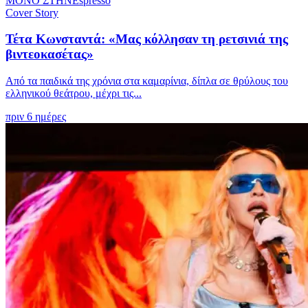
ΜΟΝΟ ΣΤΗΝ
Espresso
Cover Story
Τέτα Κωνσταντά: «Μας κόλλησαν τη ρετσινιά της
βιντεοκασέτας»
Από τα παιδικά της χρόνια στα καμαρίνια, δίπλα σε θρύλους του
ελληνικού θεάτρου, μέχρι τις...
πριν 6 ημέρες