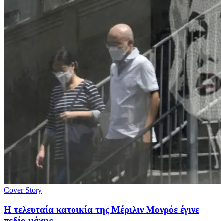
Cover Story
Η τελευταία κατοικία της Μέριλιν Μονρόε έγινε
πεδίο μάχης