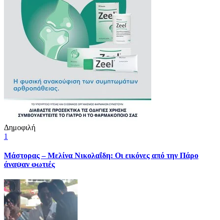
Δημοφιλή
1
Μάστορας – Μελίνα Νικολαΐδη: Οι εικόνες από την Πάρο
άναψαν φωτιές