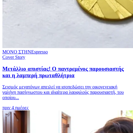
ΜΟΝΟ ΣΤΗΝ
Espresso
Cover Story
Μετάλλιο απιστίας! Ο παντρεμένος παρουσιαστής
και η λαμπερή πρωταθλήτρια
Σεισμός μεγατόνων απειλεί να ισοπεδώσει την οικογενειακή
γαλήνη πασίγνωστου και ιδιαίτερα λαοφιλούς παρουσιαστή, του
οποίου...
πριν 4 ημέρες