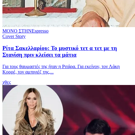
ΜΟΝΟ ΣΤΗΝ
Espresso
Cover Story
Ρίτα Σακελλαρίου: Το μυστικό τετ α τετ με τη
Στανίση πριν κλείσει τα μάτια
Για τους θαυμαστές της ήταν η Ριτάρα. Για εκείνον, τον Λάκη
Κορρέ, τον αμπιγιέζ της,...
χθες