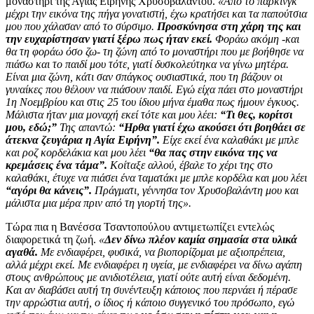
μοναστήρι της Αγίας Ειρήνης Χρυσοβαλάντου.
«Από το πάρκινγκ
μέχρι την εικόνα της πήγα γονατιστή, έχω κρατήσει και τα παπούτσια
μου που χάλασαν από το σύρσιμο.
Προσκύνησα στη χάρη της και
την ευχαρίστησαν γιατί ξέρω πως ήταν εκεί.
Φοράω ακόμη -και
θα τη φοράω όσο ζω- τη ζώνη από το μοναστήρι που με βοήθησε να
πιάσω και το παιδί μου τότε, γιατί δυσκολεύτηκα να γίνω μητέρα.
Είναι μια ζώνη, κάτι σαν σπάγκος ουσιαστικά, που τη βάζουν οι
γυναίκες που θέλουν να πιάσουν παιδί. Εγώ είχα πάει στο μοναστήρι
1η Νοεμβρίου και στις 25 του ίδιου μήνα έμαθα πως ήμουν έγκυος.
Μάλιστα ήταν μια μοναχή εκεί τότε και μου λέει:
“Τι θες, κορίτσι
μου, εδώ;”
Της απαντώ:
“Ηρθα γιατί έχω ακούσει ότι βοηθάει σε
άτεκνα ζευγάρια η Αγία Ειρήνη”.
Είχε εκεί ένα καλαθάκι με μπλε
και ροζ κορδελάκια και μου λέει
“θα πας στην εικόνα της να
κρεμάσεις ένα τάμα”.
Κοίταξε αλλού, έβαλε το χέρι της στο
καλαθάκι, έτυχε να πιάσει ένα ταματάκι με μπλε κορδέλα και μου λέει
“αγόρι θα κάνεις”.
Πράγματι, γέννησα τον Χρυσοβαλάντη μου και
μάλιστα μια μέρα πριν από τη γιορτή της».
Τώρα πια η Βανέσσα Τσαντοπούλου αντιμετωπίζει εντελώς
διαφορετικά τη ζωή.
«
Δεν δίνω πλέον καμία σημασία στα υλικά
αγαθά.
Με ενδιαφέρει, φυσικά, να βιοπορίζομαι με αξιοπρέπεια,
αλλά μέχρι εκεί. Με ενδιαφέρει η υγεία, με ενδιαφέρει να δίνω αγάπη
στους ανθρώπους με ανιδιοτέλεια, γιατί ούτε αυτή είναι δεδομένη.
Και αν διαβάσει αυτή τη συνέντευξη κάποιος που περνάει ή πέρασε
την αρρώστια αυτή, ο ίδιος ή κάποιο συγγενικό του πρόσωπο, εγώ