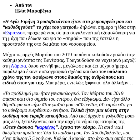
Από τον
Ηλία Μαραβέγια
«Η Αγία Ειρήνη Χρυσοβαλάντου ήταν στο χειρουργείο μου και
“καθοδηγούσε” το χέρι του γιατρού»
δηλώνει σήμερα η ίδια στην
«
Espresso
», προχωρώντας σε μια συγκλονιστική εξομολόγηση για
τη μάχη που έδωσε και για το «σημάδι» που της έστειλε η
προστάτιδά της στο δωμάτιο του νοσοκομείου.
Μέχρι τις αρχές Μαρτίου του 2019 τα πάντα κυλούσαν ρολόι στην
καθημερινότητα της Βανέσσας. Τραγουδούσε σε νυχτερινό μαγαζί
στη
Λάρισα
, όπου γεννήθηκε, μεγάλωσε και ζει μέχρι σήμερα,
παράλληλα έκανε δισκογραφικά σχέδια και
όλο τον υπόλοιπο
χρόνο της τον αφιέρωνε στους δικούς της ανθρώπους και
ειδικά στον γιο της.
Μια μέρα, εντελώς ξαφνικά, όλα άλλαξαν…
«Το πρόβλημά μου ήταν γυναικολογικό. Τον Μάρτιο του 2019
έπιασα κάτι στο σημείο του εντέρου, ένα εξόγκωμα. Δεν είχα άλλο
σύμπτωμα και πήγα στον γιατρό μου πιστεύοντας ότι επρόκειτο για
το σύνδρομο ευερέθιστου εντέρου.
Τελικά ήταν μια κύστη στην
ωοθήκη που έκρυβε κακοήθεια.
Από εκεί άρχισε ο γολγοθάς μου»
μας λέει, ξετυλίγοντας από την αρχή το νήμα της ιστορίας της.
«
Οταν άκουσα “
καρκίνος
”, έχασα τον κόσμο.
Κι αυτό γιατί
σκέφτηκα πρώτα απ’ όλα το παιδάκι μου, τον Χρυσοβαλάντη, που
είναι σήμερα 5,5 χρόνων. Καλώς ή κακώς, στο άκουσμα αυτής της