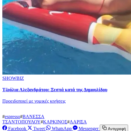
SHOWBIZ
Τζούλια Αλεξανδράτου: Ξεσπά κατά της Δημουλίδου
Προειδοποιεί με νομικές κινήσεις
#
espresso
#
ΒΑΝΕΣΣΑ
ΤΣΑΝΤΟΠΟΥΛΟΥ
#
ΚΑΡΚΙΝΟΣ
#
ΛΑΡΙΣΑ
Facebook
Tweet
WhatsApp
Messenger
Αντιγραφή