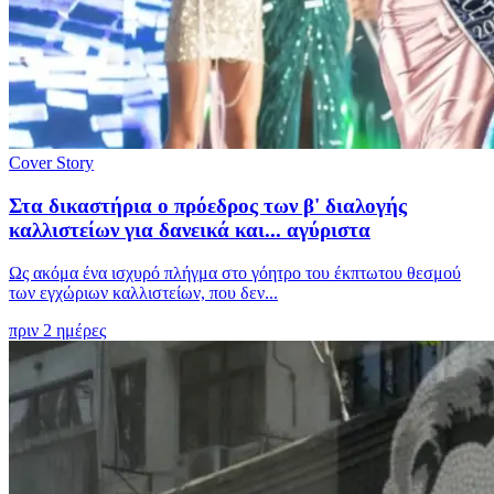
Cover Story
Στα δικαστήρια ο πρόεδρος των β' διαλογής
καλλιστείων για δανεικά και... αγύριστα
Ως ακόμα ένα ισχυρό πλήγμα στο γόητρο του έκπτωτου θεσμού
των εγχώριων καλλιστείων, που δεν...
πριν 2 ημέρες