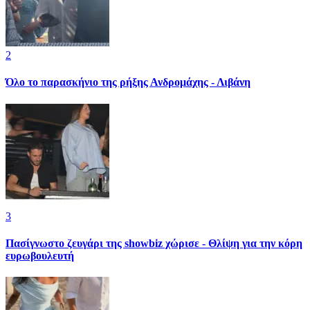
2
Όλο το παρασκήνιο της ρήξης Ανδρομάχης - Λιβάνη
3
Πασίγνωστο ζευγάρι της showbiz χώρισε - Θλίψη για την κόρη
ευρωβουλευτή