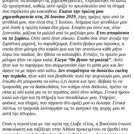
μπόρεσε να αποφύγει τις χημειοθεραπείες.
«Χρειάστηκε να κάνω
έξι προληπτικά, καθώς αυτό ορίζει το πρωτόκολλο από τη στιγμή
που επρόκειτο για κακοήθεια.
Εκανα την πρώτη μου
χημειοθεραπεία στις 26 Ιουνίου 2019
, λίγες ημέρες πριν από τα
γενέθλιά μου, που είναι στις 5 Ιουλίου. Ανήμερα των γενεθλίων μου
μού έπεσε η πρώτη τούφα στα χέρια. Επεφτα για ύπνο και, όταν
ξυπνούσα, μάζευα τα μαλλιά από το μαξιλάρι μου.
Ετσι αποφάσισα
να τα ξυρίσω.
Ούτε αυτό ήταν εύκολο. Επαθα σοκ όταν άνοιξα την
ξυριστική μηχανή, το παραδέχομαι. Επειτα βρήκα μια περούκα, η
οποία ήταν μόνιμη στο κεφάλι μου και την ανανέωνα κάθε μήνα
λόγω του παιδιού, δεν ήθελα να καταλάβει. Εντάξει, το πρώτο μου
μέλημα ήταν να είμαι καλά.
Ελεγα “θα βγουν τα μαλλιά”
. Αυτό
ήταν και το παρήγορο που ισορροπούσε λίγο το μέσα μου και δεν
άφηνε να με πάρει από κάτω.
Δεν σταμάτησα να δουλεύω εκείνη
την περίοδο
, ήταν κάτι που βοηθούσε πολύ την ψυχολογία μου, γιατί
ένιωθα ότι μπορούσα να κάνω ό,τι έκανα και πριν. Βέβαια το να
τραγουδάς για να διασκεδάσεις τον κόσμο είναι δύσκολο, πρέπει να
είσαι κι εσύ καλά για να το περάσεις αυτό στον κόσμο. Γενικά ήμουν
καλά και είχα και τη στήριξη των συναδέλφων μου. Υπήρξαν,
φυσικά, και στιγμές που πήγαινα στο αμάξι μου κι έκλαιγα. Γενικά
πάντως το τραγούδι λειτούργησε ως το γιατρικό της ψυχής μου σε
αυτή την ιστορία».
Οταν η περιπέτεια με την υγεία της έλαβε τέλος, η Βανέσσα ένιωσε
ανακούφιση και ταξίδεψε στην Αθήνα προκειμένου να βρεθεί στο