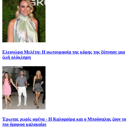
Ελεονώρα Μελέτη: Η φωτογραφία της κόρης της ξύπνησε μια
ζωή ολόκληρη
Έρωτας χωρίς φρένα - Η Καλομοίρα και ο Μπούσαλης ζουν το
πιο όμορφο καλοκαίρι