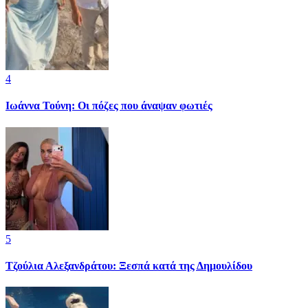
4
Ιωάννα Τούνη: Οι πόζες που άναψαν φωτιές
5
Τζούλια Αλεξανδράτου: Ξεσπά κατά της Δημουλίδου