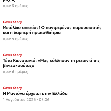
πριν 3 ημέρες
ΜΟΝΟ ΣΤΗΝ
Cover Story
Espresso
Μετάλλιο απιστίας! Ο παντρεμένος παρουσιαστής
και η λαμπερή πρωταθλήτρια
πριν 4 ημέρες
ΜΟΝΟ ΣΤΗΝ
Cover Story
Espresso
Τέτα Κωνσταντά: «Μας κόλλησαν τη ρετσινιά της
βιντεοκασέτας»
πριν 6 ημέρες
Cover Story
Η Μαντόνα έρχεται στην Ελλάδα
1 Αυγούστου 2026 · 08:06