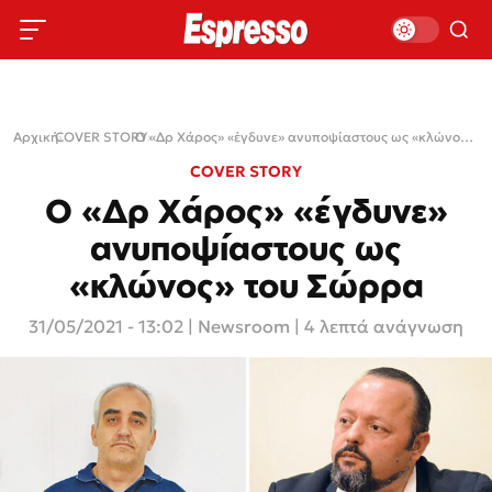
Αρχική
COVER STORY
›
›
Ο «Δρ Χάρος» «έγδυνε» ανυποψίαστους ως «κλώνος» του Σώρρα
COVER STORY
Ο «Δρ Χάρος» «έγδυνε»
ανυποψίαστους ως
«κλώνος» του Σώρρα
31/05/2021 - 13:02
|
Newsroom
| 4 λεπτά ανάγνωση