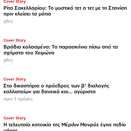
ΜΟΝΟ ΣΤΗΝ
Cover Story
Espresso
Ρίτα Σακελλαρίου: Το μυστικό τετ α τετ με τη Στανίση
πριν κλείσει τα μάτια
χθες
Cover Story
Βράδια κολασμένα: Το παρασκήνιο πίσω από τα
σχήματα του Χειμώνα
χθες
Cover Story
Στα δικαστήρια ο πρόεδρος των β' διαλογής
καλλιστείων για δανεικά και... αγύριστα
πριν 3 ημέρες
Cover Story
Η τελευταία κατοικία της Μέριλιν Μονρόε έγινε πεδίο
μάχης