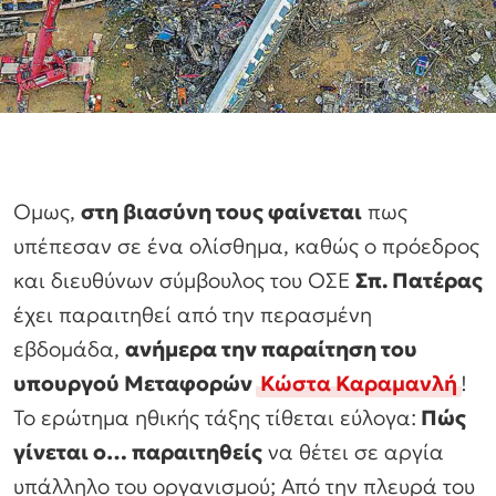
Ομως,
στη βιασύνη τους φαίνεται
πως
υπέπεσαν σε ένα ολίσθημα, καθώς ο πρόεδρος
και διευθύνων σύμβουλος του ΟΣΕ
Σπ. Πατέρας
έχει παραιτηθεί από την περασμένη
εβδομάδα,
ανήμερα την παραίτηση του
υπουργού Μεταφορών
Κώστα Καραμανλή
!
Το ερώτημα ηθικής τάξης τίθεται εύλογα:
Πώς
γίνεται ο… παραιτηθείς
να θέτει σε αργία
υπάλληλο του οργανισμού; Από την πλευρά του