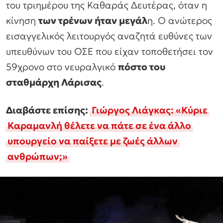
του τριημέρου της Καθαράς Δευτέρας, όταν η
κίνηση
των τρένων ήταν μεγάλ
η. Ο ανώτερος
εισαγγελικός λειτουργός αναζητά ευθύνες των
υπευθύνων του ΟΣΕ που είχαν τοποθετήσει τον
59χρονο στο νευραλγικό
πόστο του
σταθμάρχη Λάρισας
.
Διαβάστε επίσης:
Γιώργος Λιάγκας: «Κύριε
Καραμανλή θέλετε να πάτε σε ένα άλλο
υπουργείο να παίξετε με ζωές άλλων
ανθρώπων;»