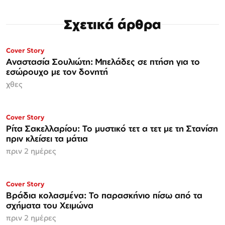
Σχετικά άρθρα
ΜΟΝΟ ΣΤΗΝ
Cover Story
Espresso
Αναστασία Σουλιώτη: Μπελάδες σε πτήση για το
εσώρουχο με τον δονητή
χθες
ΜΟΝΟ ΣΤΗΝ
Cover Story
Espresso
Ρίτα Σακελλαρίου: Το μυστικό τετ α τετ με τη Στανίση
πριν κλείσει τα μάτια
πριν 2 ημέρες
Cover Story
Βράδια κολασμένα: Το παρασκήνιο πίσω από τα
σχήματα του Χειμώνα
πριν 2 ημέρες