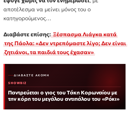
έφυγε χωρίς να τον ενημερώσει
, με
αποτέλεσμα να μείνει μόνος του ο
κατηγορούμενος…
Διαβάστε επίσης:
Ξέσπασμα Λιάγκα κατά
της Πάολα: «Δεν ντρεπόμαστε λίγο; Δεν είναι
ζητιάνοι, τα παιδιά τους έχασαν»
ΔΙΑΒΆΣΤΕ ΑΚΌΜΗ
SHOWBIZ
Παντρεύεται ο γιος του Τάκη Κορωναίου με
την κόρη του μεγάλου αντιπάλου του «Ρόκι»