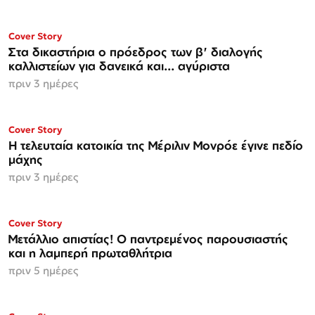
Cover Story
Στα δικαστήρια ο πρόεδρος των β' διαλογής
καλλιστείων για δανεικά και... αγύριστα
πριν 3 ημέρες
Cover Story
Η τελευταία κατοικία της Μέριλιν Μονρόε έγινε πεδίο
μάχης
πριν 3 ημέρες
ΜΟΝΟ ΣΤΗΝ
Cover Story
Espresso
Μετάλλιο απιστίας! Ο παντρεμένος παρουσιαστής
και η λαμπερή πρωταθλήτρια
πριν 5 ημέρες
ΜΟΝΟ ΣΤΗΝ