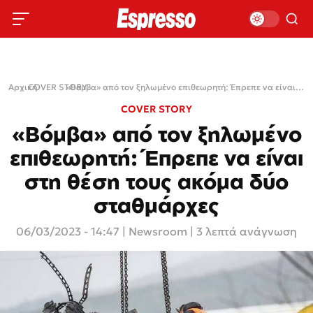
Αρχική
COVER STORY
›
›
«Βόμβα» από τον ξηλωμένο επιθεωρητή: Έπρεπε να είναι στη θέση τους ακόμα δύο σταθμάρχες
COVER STORY
«Βόμβα» από τον ξηλωμένο
επιθεωρητή: Έπρεπε να είναι
στη θέση τους ακόμα δύο
σταθμάρχες
06/03/2023 - 14:47
|
Newsroom
| 3 λεπτά ανάγνωση