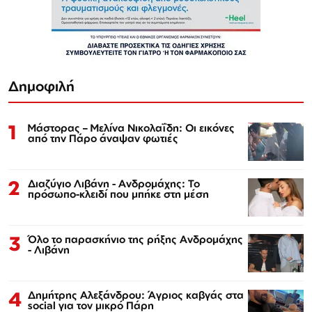
Δημοφιλή
1
Μάστορας – Μελίνα Νικολαΐδη: Οι εικόνες
από την Πάρο άναψαν φωτιές
2
Διαζύγιο Λιβάνη - Ανδρομάχης: Το
πρόσωπο-κλειδί που μπήκε στη μέση
3
Όλο το παρασκήνιο της ρήξης Ανδρομάχης
- Λιβάνη
4
Δημήτρης Αλεξάνδρου: Άγριος καβγάς στα
social για τον μικρό Πάρη