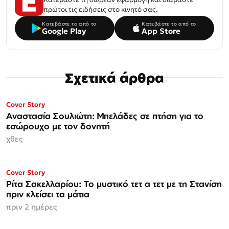
πρώτοι τις ειδήσεις στο κινητό σας.
Κατεβάστε το από το
Κατεβάστε το από το
Google Play
App Store
Σχετικά άρθρα
ΜΟΝΟ ΣΤΗΝ
Cover Story
Espresso
Αναστασία Σουλιώτη: Μπελάδες σε πτήση για το
εσώρουχο με τον δονητή
χθες
ΜΟΝΟ ΣΤΗΝ
Cover Story
Espresso
Ρίτα Σακελλαρίου: Το μυστικό τετ α τετ με τη Στανίση
πριν κλείσει τα μάτια
πριν 2 ημέρες