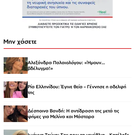
Μην χάσετε
Αλεξάνδρα Παλαιολόγου: «Ήμουν…
βδέλυγμα!»
Ρία Ελληνίδου: Έγινε θεία – Γέννησε η αδελφή
της
Δέσποινα Βανδή: Η αντίδραση της μετά τις
φήμες για Μελίνα και Μάστορα
Ιωάννα Τούνη: Σοκ πριν τα γενέθλια – Κατέληξε