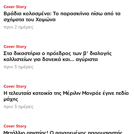
Cover Story
Βράδια κολασμένα: Το παρασκήνιο πίσω από τα
σχήματα του Χειμώνα
πριν 2 ημέρες
Cover Story
Στα δικαστήρια ο πρόεδρος των β' διαλογής
καλλιστείων για δανεικά και... αγύριστα
πριν 3 ημέρες
Cover Story
Η τελευταία κατοικία της Μέριλιν Μονρόε έγινε πεδίο
μάχης
πριν 3 ημέρες
ΜΟΝΟ ΣΤΗΝ
Cover Story
Espresso
Μετάλλιο απιστίας! Ο παντρεμένος παρουσιαστής