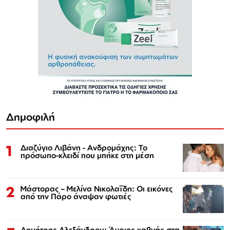
Δημοφιλή
1
Διαζύγιο Λιβάνη - Ανδρομάχης: Το
πρόσωπο-κλειδί που μπήκε στη μέση
2
Μάστορας – Μελίνα Νικολαΐδη: Οι εικόνες
από την Πάρο άναψαν φωτιές
Δημήτρης Αλεξάνδρου: Άγριος καβγάς στα