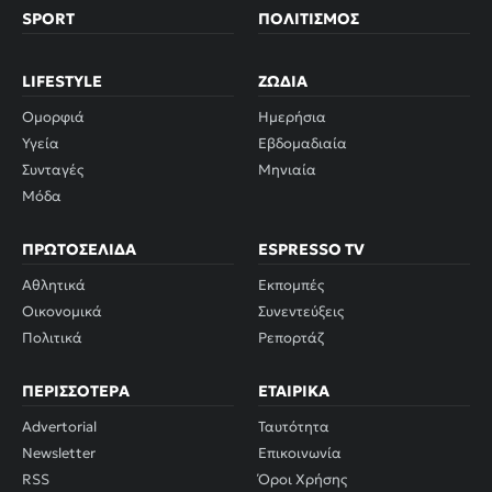
SPORT
ΠΟΛΙΤΙΣΜΌΣ
LIFESTYLE
ΖΏΔΙΑ
Ομορφιά
Ημερήσια
Υγεία
Εβδομαδιαία
Συνταγές
Μηνιαία
Μόδα
ΠΡΩΤΟΣΈΛΙΔΑ
ESPRESSO TV
Αθλητικά
Εκπομπές
Οικονομικά
Συνεντεύξεις
Πολιτικά
Ρεπορτάζ
ΠΕΡΙΣΣΌΤΕΡΑ
ΕΤΑΙΡΙΚΆ
Advertorial
Ταυτότητα
Newsletter
Επικοινωνία
RSS
Όροι Χρήσης