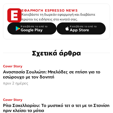
ΕΦΑΡΜΟΓΗ ESPRESSO NEWS
Κατεβάστε τη δωρεάν εφαρμογή και διαβάστε
πρώτοι τις ειδήσεις στο κινητό σας.
Κατεβάστε το από το
Κατεβάστε το από το
Google Play
App Store
Σχετικά άρθρα
ΜΟΝΟ ΣΤΗΝ
Cover Story
Espresso
Αναστασία Σουλιώτη: Μπελάδες σε πτήση για το
εσώρουχο με τον δονητή
πριν 2 ημέρες
ΜΟΝΟ ΣΤΗΝ
Cover Story
Espresso
Ρίτα Σακελλαρίου: Το μυστικό τετ α τετ με τη Στανίση
πριν κλείσει τα μάτια