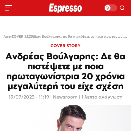
Αρχική
COVER STORY
›
›
Ανδρέας Βούλγαρης: Δε θα πιστέψετε με ποια πρωταγωνίστρια 20 χρόνια μεγαλύτερή του είχε σχέση
COVER STORY
Ανδρέας Βούλγαρης: Δε θα
πιστέψετε με ποια
πρωταγωνίστρια 20 χρόνια
μεγαλύτερή του είχε σχέση
19/07/2023 - 11:19
|
Newsroom
| 1 λεπτό ανάγνωση