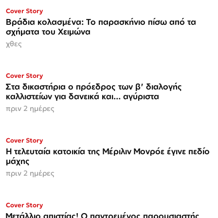
Cover Story
Βράδια κολασμένα: Το παρασκήνιο πίσω από τα
σχήματα του Χειμώνα
χθες
Cover Story
Στα δικαστήρια ο πρόεδρος των β' διαλογής
καλλιστείων για δανεικά και... αγύριστα
πριν 2 ημέρες
Cover Story
Η τελευταία κατοικία της Μέριλιν Μονρόε έγινε πεδίο
μάχης
πριν 2 ημέρες
ΜΟΝΟ ΣΤΗΝ
Cover Story
Espresso
Μετάλλιο απιστίας! Ο παντρεμένος παρουσιαστής