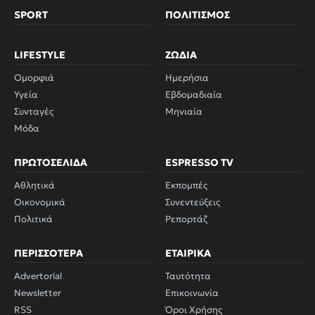
SPORT
ΠΟΛΙΤΙΣΜΌΣ
LIFESTYLE
ΖΏΔΙΑ
Ομορφιά
Ημερήσια
Υγεία
Εβδομαδιαία
Συνταγές
Μηνιαία
Μόδα
ΠΡΩΤΟΣΈΛΙΔΑ
ESPRESSO TV
Αθλητικά
Εκπομπές
Οικονομικά
Συνεντεύξεις
Πολιτικά
Ρεπορτάζ
ΠΕΡΙΣΣΌΤΕΡΑ
ΕΤΑΙΡΙΚΆ
Advertorial
Ταυτότητα
Newsletter
Επικοινωνία
RSS
Όροι Χρήσης