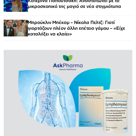
Κατερίνα Παπουτσάκη: Αναστατώνει με το
μικροσκοπικό της μαγιό σε νέα στιγμιότυπα
Μπρούκλιν Μπέκαμ – Νίκολα Πελτζ: Γιατί
γιορτάζουν πλέον άλλη επέτειο γάμου – «Είχε
καταλήξει να κλαίει»