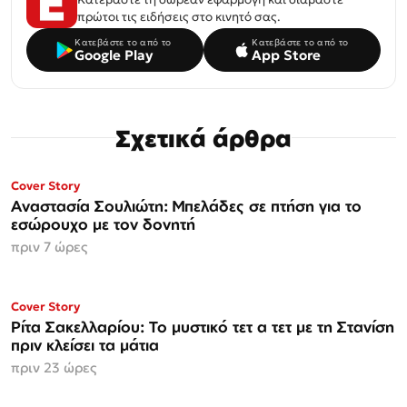
πρώτοι τις ειδήσεις στο κινητό σας.
Κατεβάστε το από το
Κατεβάστε το από το
Google Play
App Store
Σχετικά άρθρα
ΜΟΝΟ ΣΤΗΝ
Cover Story
Espresso
Αναστασία Σουλιώτη: Μπελάδες σε πτήση για το
εσώρουχο με τον δονητή
πριν 7 ώρες
ΜΟΝΟ ΣΤΗΝ
Cover Story
Espresso
Ρίτα Σακελλαρίου: Το μυστικό τετ α τετ με τη Στανίση
πριν κλείσει τα μάτια
πριν 23 ώρες