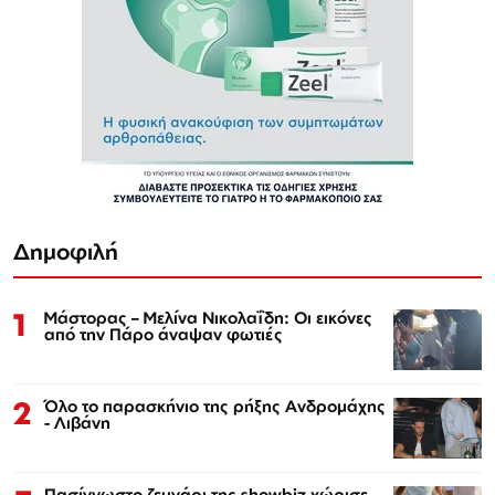
Δημοφιλή
1
Μάστορας – Μελίνα Νικολαΐδη: Οι εικόνες
από την Πάρο άναψαν φωτιές
2
Όλο το παρασκήνιο της ρήξης Ανδρομάχης
- Λιβάνη
Πασίγνωστο ζευγάρι της showbiz χώρισε -