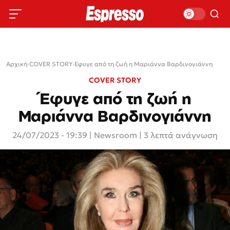
Αρχική
›
COVER STORY
›
Έφυγε από τη ζωή η Μαριάννα Βαρδινογιάννη
COVER STORY
Έφυγε από τη ζωή η
Μαριάννα Βαρδινογιάννη
24/07/2023 - 19:39
|
Newsroom
| 3 λεπτά ανάγνωση