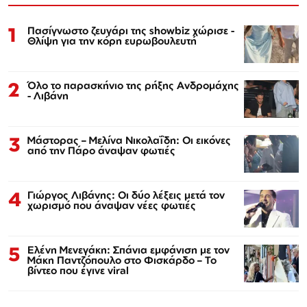
1
Πασίγνωστο ζευγάρι της showbiz χώρισε -
Θλίψη για την κόρη ευρωβουλευτή
2
Όλο το παρασκήνιο της ρήξης Ανδρομάχης
- Λιβάνη
3
Μάστορας – Μελίνα Νικολαΐδη: Οι εικόνες
από την Πάρο άναψαν φωτιές
4
Γιώργος Λιβάνης: Οι δύο λέξεις μετά τον
χωρισμό που άναψαν νέες φωτιές
5
Ελένη Μενεγάκη: Σπάνια εμφάνιση με τον
Μάκη Παντζόπουλο στο Φισκάρδο – Το
βίντεο που έγινε viral