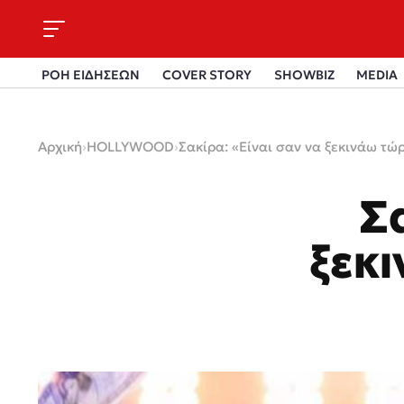
ΡΟΗ ΕΙΔΗΣΕΩΝ
COVER STORY
SHOWBIZ
MEDIA
Αρχική
›
HOLLYWOOD
›
Σακίρα: «Είναι σαν να ξεκινάω τώ
Σ
ξεκ