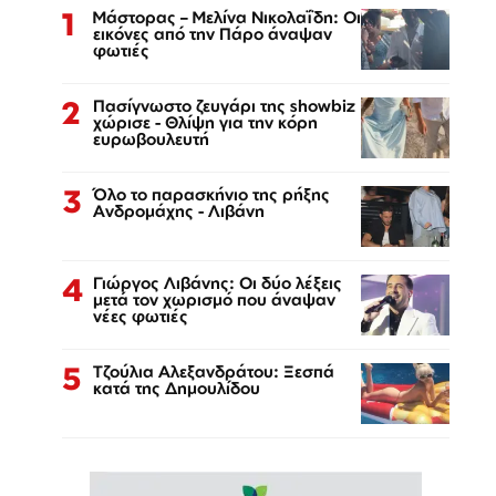
1
Μάστορας – Μελίνα Νικολαΐδη: Οι
εικόνες από την Πάρο άναψαν
φωτιές
2
Πασίγνωστο ζευγάρι της showbiz
χώρισε - Θλίψη για την κόρη
ευρωβουλευτή
3
Όλο το παρασκήνιο της ρήξης
Ανδρομάχης - Λιβάνη
4
Γιώργος Λιβάνης: Οι δύο λέξεις
μετά τον χωρισμό που άναψαν
νέες φωτιές
5
Τζούλια Αλεξανδράτου: Ξεσπά
κατά της Δημουλίδου