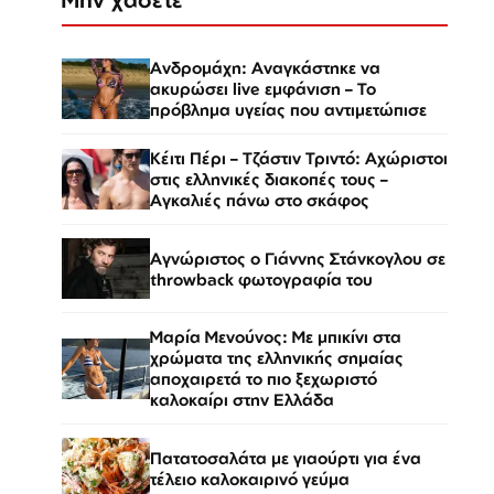
Ανδρομάχη: Αναγκάστηκε να
ακυρώσει live εμφάνιση – Το
πρόβλημα υγείας που αντιμετώπισε
Κέιτι Πέρι – Τζάστιν Τριντό: Αχώριστοι
στις ελληνικές διακοπές τους –
Αγκαλιές πάνω στο σκάφος
Αγνώριστος ο Γιάννης Στάνκογλου σε
throwback φωτογραφία του
Μαρία Μενούνος: Με μπικίνι στα
χρώματα της ελληνικής σημαίας
αποχαιρετά το πιο ξεχωριστό
καλοκαίρι στην Ελλάδα
Πατατοσαλάτα με γιαούρτι για ένα
τέλειο καλοκαιρινό γεύμα