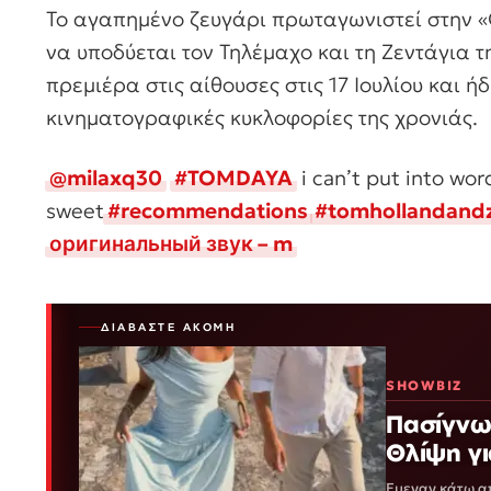
Το αγαπημένο ζευγάρι πρωταγωνιστεί στην «
να υποδύεται τον Τηλέμαχο και τη Ζεντάγια τ
πρεμιέρα στις αίθουσες στις 17 Ιουλίου και ή
κινηματογραφικές κυκλοφορίες της χρονιάς.
@milaxq30
#TOMDAYA
i can’t put into wo
sweet
#recommendations
#tomhollandand
оригинальный звук – m
ΔΙΑΒΆΣΤΕ ΑΚΌΜΗ
SHOWBIZ
Πασίγνωσ
Θλίψη γ
Έμεναν κάτω απ