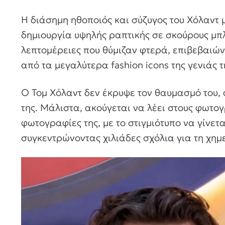
Η διάσημη ηθοποιός και σύζυγος του Χόλαντ 
δημιουργία υψηλής ραπτικής σε σκούρους μπλε
λεπτομέρειες που θύμιζαν φτερά, επιβεβαιών
από τα μεγαλύτερα fashion icons της γενιάς τ
Ο Τομ Χόλαντ δεν έκρυψε τον θαυμασμό του, 
της. Μάλιστα, ακούγεται να λέει στους φωτο
φωτογραφίες της, με το στιγμιότυπο να γίνετα
συγκεντρώνοντας χιλιάδες σχόλια για τη χημε