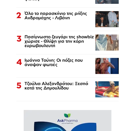
2
Όλο το παρασκήνιο της ρήξης
Ανδρομάχης - Λιβάνη
3
Πασίγνωστο ζευγάρι της showbiz
χώρισε - Θλίψη για την κόρη
ευρωβουλευτή
4
Ιωάννα Τούνη: Οι πόζες που
άναψαν φωτιές
5
Τζούλια Αλεξανδράτου: Ξεσπά
κατά της Δημουλίδου