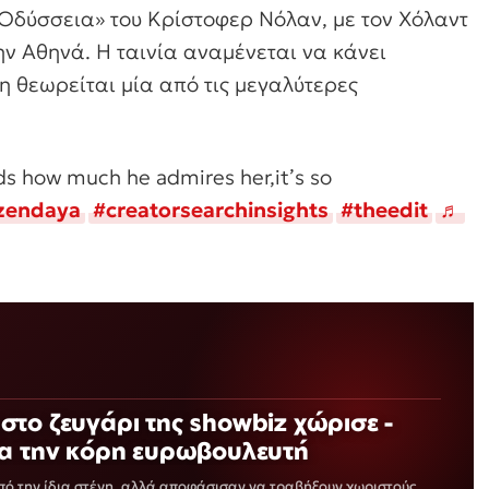
Οδύσσεια» του Κρίστοφερ Νόλαν, με τον Χόλαντ
ην Αθηνά. Η ταινία αναμένεται να κάνει
δη θεωρείται μία από τις μεγαλύτερες
rds how much he admires her,it’s so
zendaya
#creatorsearchinsights
#theedit
♬
το ζευγάρι της showbiz χώρισε -
ια την κόρη ευρωβουλευτή
ό την ίδια στέγη, αλλά αποφάσισαν να τραβήξουν χωριστούς