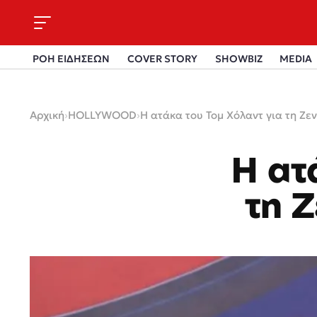
ΡΟΗ ΕΙΔΗΣΕΩΝ
COVER STORY
SHOWBIZ
MEDIA
Αρχική
›
HOLLYWOOD
›
Η ατάκα του Τομ Χόλαντ για τη Ζεντ
Η ατ
τη Ζ