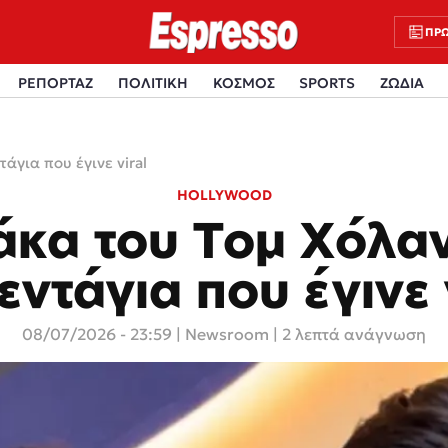
ΠΡΩ
ΡΕΠΟΡΤΑΖ
ΠΟΛΙΤΙΚΗ
ΚΟΣΜΟΣ
SPORTS
ΖΩΔΙΑ
άγια που έγινε viral
HOLLYWOOD
άκα του Τομ Χόλαν
εντάγια που έγινε 
08/07/2026 - 23:59
|
Newsroom
| 2 λεπτά ανάγνωση