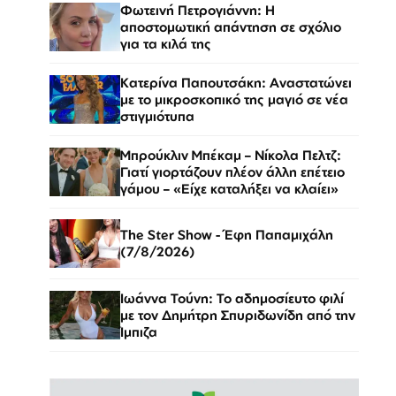
Φωτεινή Πετρογιάννη: Η
αποστομωτική απάντηση σε σχόλιο
για τα κιλά της
Κατερίνα Παπουτσάκη: Αναστατώνει
με το μικροσκοπικό της μαγιό σε νέα
στιγμιότυπα
Μπρούκλιν Μπέκαμ – Νίκολα Πελτζ:
Γιατί γιορτάζουν πλέον άλλη επέτειο
γάμου – «Είχε καταλήξει να κλαίει»
The Ster Show - Έφη Παπαμιχάλη
(7/8/2026)
Ιωάννα Τούνη: Το αδημοσίευτο φιλί
με τον Δημήτρη Σπυριδωνίδη από την
Ίμπιζα