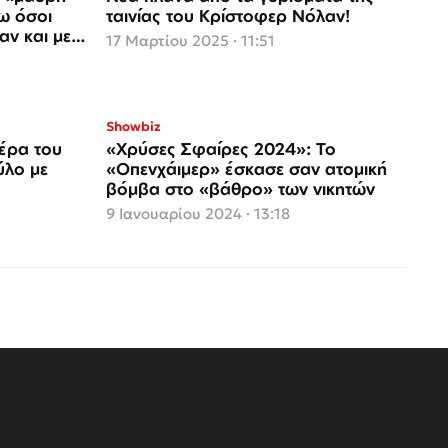
ω όσοι
ταινίας του Κρίστοφερ Νόλαν!
αν και με
17 Μαρτίου 2025 · 11:51
Showbiz
έρα του
«Χρύσες Σφαίρες 2024»: Το
ύλο με
«Οπενχάιμερ» έσκασε σαν ατομική
βόμβα στο «βάθρο» των νικητών
9 Ιανουαρίου 2024 · 13:18