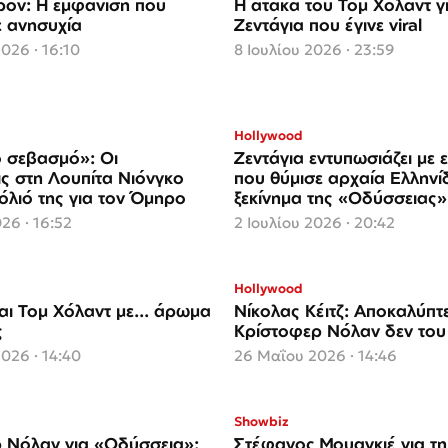
ρόν: Η εμφάνιση που
Η ατάκα του Τομ Χόλαντ γι
 ανησυχία
Ζεντάγια που έγινε viral
2026 · 16:10
8 Ιουλίου 2026 · 23:59
Hollywood
ο σεβασμό»: Οι
Ζεντάγια εντυπωσιάζει με
ις στη Λουπίτα Νιόνγκο
που θύμισε αρχαία Ελληνί
όλιό της για τον Όμηρο
ξεκίνημα της «Οδύσσειας»
026 · 16:52
2 Ιουλίου 2026 · 20:42
Hollywood
αι Τομ Χόλαντ με... άρωμα
Νίκολας Κέιτζ: Αποκαλύπτει
ς
Κρίστοφερ Νόλαν δεν του 
2026 · 14:40
26 Μαΐου 2026 · 14:46
Showbiz
 Νόλαν για «Οδύσσεια»:
Στέφανος Μουαγκιέ για τ