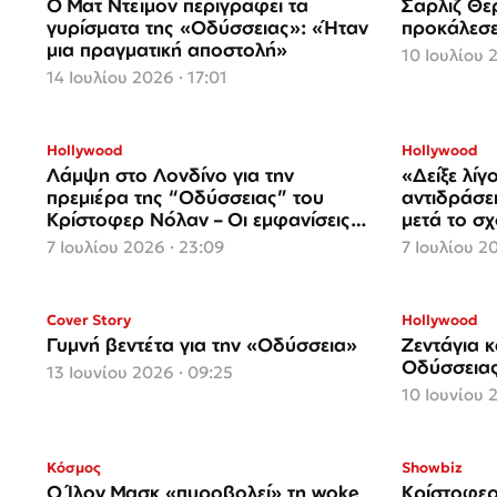
Ο Ματ Ντέιμον περιγράφει τα
Σαρλίζ Θε
γυρίσματα της «Οδύσσειας»: «Ήταν
προκάλεσε
μια πραγματική αποστολή»
10 Ιουλίου 
14 Ιουλίου 2026 · 17:01
Hollywood
Hollywood
Λάμψη στο Λονδίνο για την
«Δείξε λίγ
πρεμιέρα της “Οδύσσειας” του
αντιδράσε
Κρίστοφερ Νόλαν – Οι εμφανίσεις
μετά το σχ
που μαγνήτισαν τα βλέμματα
7 Ιουλίου 2026 · 23:09
7 Ιουλίου 2
Cover Story
ΑΠΟΚΛΕΙΣΤΙΚΟ
Hollywood
Γυμνή βεντέτα για την «Οδύσσεια»
Ζεντάγια κ
Οδύσσεια
13 Ιουνίου 2026 · 09:25
10 Ιουνίου 
Κόσμος
Showbiz
Ο Ίλον Μασκ «πυροβολεί» τη woke
Κρίστοφερ