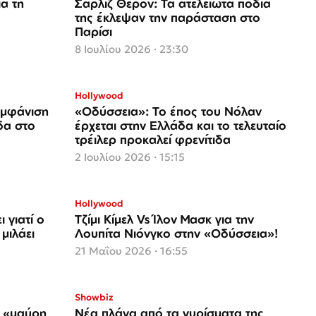
α τη
Σαρλίζ Θερόν: Τα ατελείωτα πόδια
της έκλεψαν την παράσταση στο
Παρίσι
8 Ιουλίου 2026 · 23:30
Hollywood
 εμφάνιση
«Οδύσσεια»: Το έπος του Νόλαν
δα στο
έρχεται στην Ελλάδα και το τελευταίο
τρέιλερ προκαλεί φρενίτιδα
2 Ιουλίου 2026 · 15:15
Hollywood
 γιατί ο
Τζίμι Κίμελ Vs Ίλον Μασκ για την
μιλάει
Λουπίτα Νιόνγκο στην «Οδύσσεια»!
21 Μαΐου 2026 · 16:55
Showbiz
η «μαύρη
Νέα πλάνα από τα γυρίσματα της