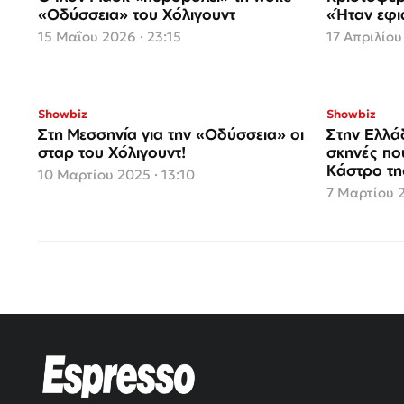
«Οδύσσεια» του Χόλιγουντ
«Ήταν εφι
15 Μαΐου 2026 · 23:15
17 Απριλίου
Showbiz
Showbiz
Στη Μεσσηνία για την «Οδύσσεια» οι
Στην Ελλάδ
σταρ του Χόλιγουντ!
σκηνές πο
Κάστρο τη
10 Μαρτίου 2025 · 13:10
7 Μαρτίου 2