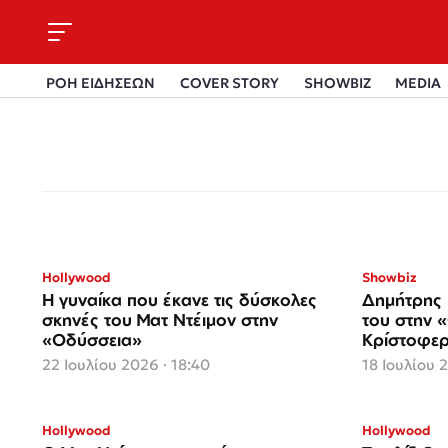
ΡΟΗ ΕΙΔΗΣΕΩΝ
COVER STORY
SHOWBIZ
MEDIA
Hollywood
Showbiz
Η γυναίκα που έκανε τις δύσκολες
Δημήτρης 
σκηνές του Ματ Ντέιμον στην
του στην 
«Οδύσσεια»
Κρίστοφε
22 Ιουλίου 2026 · 18:40
18 Ιουλίου 
Hollywood
Hollywood