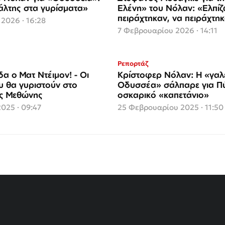
άλτης στα γυρίσματα»
Ελένη» του Νόλαν: «Ελπίζ
πειράχτηκαν, να πειράχτηκ
 2026 · 16:28
τον Οθέλλο…»
7 Φεβρουαρίου 2026 · 14:11
Ρεπορτάζ
α ο Ματ Ντέιμον! - Οι
Κρίστοφερ Νόλαν: Η «γαλ
υ θα γυριστούν στο
Οδυσσέα» σάλπαρε για Π
ς Μεθώνης
οσκαρικό «καπετάνιο»
025 · 09:47
25 Φεβρουαρίου 2025 · 11:50