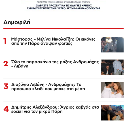
Δημοφιλή
1
Μάστορας – Μελίνα Νικολαΐδη: Οι εικόνες
από την Πάρο άναψαν φωτιές
2
Όλο το παρασκήνιο της ρήξης Ανδρομάχης
- Λιβάνη
3
Διαζύγιο Λιβάνη - Ανδρομάχης: Το
πρόσωπο-κλειδί που μπήκε στη μέση
4
Δημήτρης Αλεξάνδρου: Άγριος καβγάς στα
social για τον μικρό Πάρη