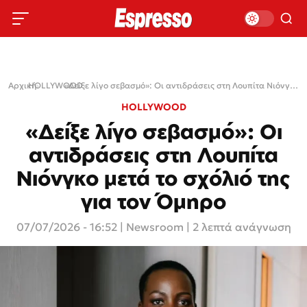
Αρχική
HOLLYWOOD
›
›
«Δείξε λίγο σεβασμό»: Οι αντιδράσεις στη Λουπίτα Νιόνγκο μετά το σχόλιό της για τον Όμηρο
HOLLYWOOD
«Δείξε λίγο σεβασμό»: Οι
αντιδράσεις στη Λουπίτα
Νιόνγκο μετά το σχόλιό της
για τον Όμηρο
07/07/2026 - 16:52
|
Newsroom
| 2 λεπτά ανάγνωση