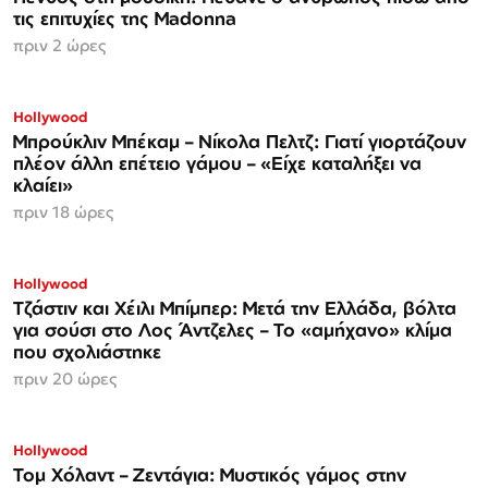
τις επιτυχίες της Madonna
πριν 2 ώρες
Hollywood
Μπρούκλιν Μπέκαμ – Νίκολα Πελτζ: Γιατί γιορτάζουν
πλέον άλλη επέτειο γάμου – «Είχε καταλήξει να
κλαίει»
πριν 18 ώρες
Hollywood
Τζάστιν και Χέιλι Μπίμπερ: Μετά την Ελλάδα, βόλτα
για σούσι στο Λος Άντζελες – Το «αμήχανο» κλίμα
που σχολιάστηκε
πριν 20 ώρες
Hollywood
Τομ Χόλαντ – Ζεντάγια: Μυστικός γάμος στην