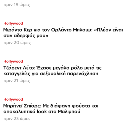
πριν 19 ώρες
Hollywood
Μιράντα Κερ για τον Ορλάντο Μπλουμ: «Πλέον είναι
σαν αδερφός μου»
πριν 20 ώρες
Hollywood
Τζάρεντ Λέτο: Έχασε μεγάλο ρόλο μετά τις
καταγγελίες για σεξουαλική παρενόχληση
πριν 21 ώρες
Hollywood
Μπρίτνεϊ Σπίαρς: Με διάφανη φούστα και
αποκαλυπτικό look στο Μαλιμπού
πριν 23 ώρες