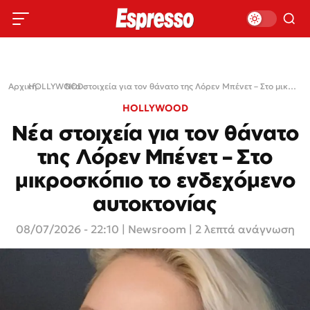
Αρχική
HOLLYWOOD
›
›
Νέα στοιχεία για τον θάνατο της Λόρεν Μπένετ – Στο μικροσκόπιο το ενδεχόμενο αυτοκτονίας
HOLLYWOOD
Νέα στοιχεία για τον θάνατο
της Λόρεν Μπένετ – Στο
μικροσκόπιο το ενδεχόμενο
αυτοκτονίας
08/07/2026 - 22:10
|
Newsroom
| 2 λεπτά ανάγνωση