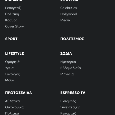
Ρεπορτάζ
Celebrities
Πολιτική
Hollywood
Κόσμος
Media
Cover Story
SPORT
ΠΟΛΙΤΙΣΜΌΣ
LIFESTYLE
ΖΏΔΙΑ
Ομορφιά
Ημερήσια
Υγεία
Εβδομαδιαία
Συνταγές
Μηνιαία
Μόδα
ΠΡΩΤΟΣΈΛΙΔΑ
ESPRESSO TV
Αθλητικά
Εκπομπές
Οικονομικά
Συνεντεύξεις
Πολιτικά
Ρεπορτάζ