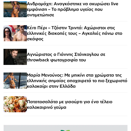
Ανδρομάχη: Αναγκάστηκε να ακυρώσει live
εμφάνιση – Το πρόβλημα υγείας που
αντιμετώπισε
Κέιτι Πέρι – Τζάστιν Τριντό: Αχώριστοι στις
ελληνικές διακοπές τους – Αγκαλιές πάνω στο
σκάφος
Αγνώριστος ο Γιάννης Στάνκογλου σε
throwback φωτογραφία του
Μαρία Μενούνος: Με μπικίνι στα χρώματα της
ελληνικής σημαίας αποχαιρετά το πιο ξεχωριστό
καλοκαίρι στην Ελλάδα
Πατατοσαλάτα με γιαούρτι για ένα τέλειο
καλοκαιρινό γεύμα