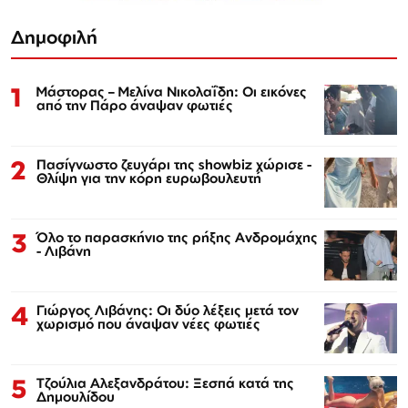
Δημοφιλή
1
Μάστορας – Μελίνα Νικολαΐδη: Οι εικόνες
από την Πάρο άναψαν φωτιές
2
Πασίγνωστο ζευγάρι της showbiz χώρισε -
Θλίψη για την κόρη ευρωβουλευτή
3
Όλο το παρασκήνιο της ρήξης Ανδρομάχης
- Λιβάνη
4
Γιώργος Λιβάνης: Οι δύο λέξεις μετά τον
χωρισμό που άναψαν νέες φωτιές
5
Τζούλια Αλεξανδράτου: Ξεσπά κατά της
Δημουλίδου