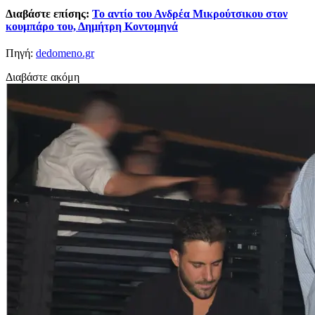
Διαβάστε επίσης:
Το αντίο του Ανδρέα Μικρούτσικου στον
κουμπάρο του, Δημήτρη Κοντομηνά
Πηγή:
dedomeno.gr
Διαβάστε ακόμη