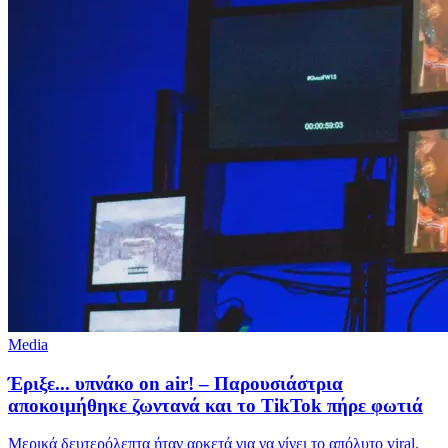
Media
Έριξε... υπνάκο on air! – Παρουσιάστρια
αποκοιμήθηκε ζωντανά και το TikTok πήρε φωτιά
Μερικά δευτερόλεπτα ήταν αρκετά για να γίνει το απόλυτο viral.