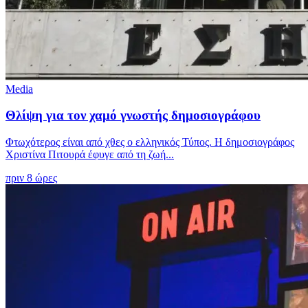
Media
Θλίψη για τον χαμό γνωστής δημοσιογράφου
Φτωχότερος είναι από χθες ο ελληνικός Τύπος. Η δημοσιογράφος
Χριστίνα Πιτουρά έφυγε από τη ζωή...
πριν 8 ώρες