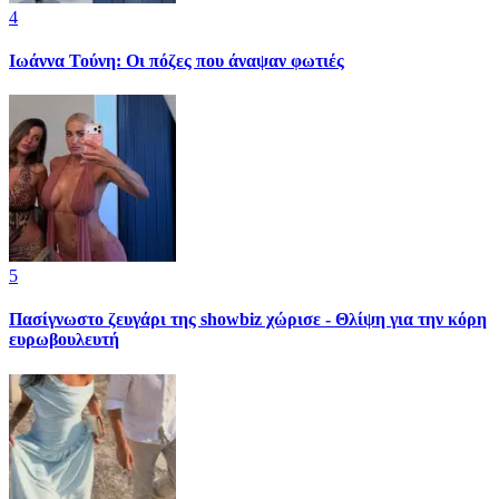
4
Ιωάννα Τούνη: Οι πόζες που άναψαν φωτιές
5
Πασίγνωστο ζευγάρι της showbiz χώρισε - Θλίψη για την κόρη
ευρωβουλευτή