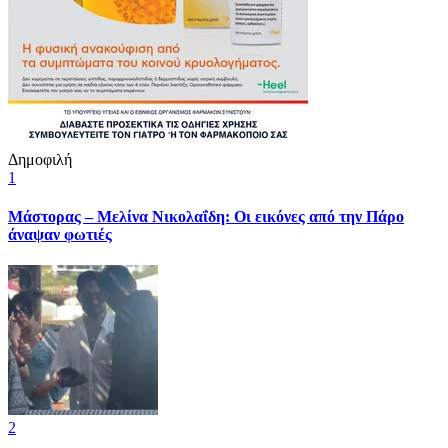
Δημοφιλή
1
Μάστορας – Μελίνα Νικολαΐδη: Οι εικόνες από την Πάρο
άναψαν φωτιές
2