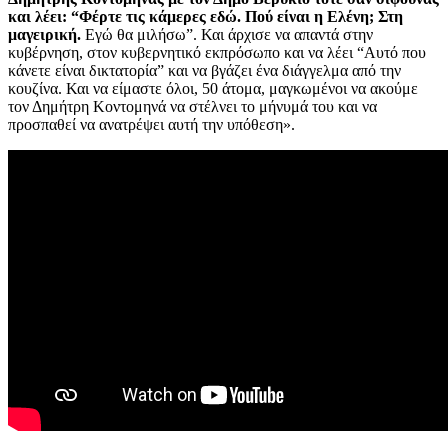
και λέει: “Φέρτε τις κάμερες εδώ. Πού είναι η Ελένη; Στη
μαγειρική.
Εγώ θα μιλήσω”. Και άρχισε να απαντά στην
κυβέρνηση, στον κυβερνητικό εκπρόσωπο και να λέει “Αυτό που
κάνετε είναι δικτατορία” και να βγάζει ένα διάγγελμα από την
κουζίνα. Και να είμαστε όλοι, 50 άτομα, μαγκωμένοι να ακούμε
τον Δημήτρη Κοντομηνά να στέλνει το μήνυμά του και να
προσπαθεί να ανατρέψει αυτή την υπόθεση».