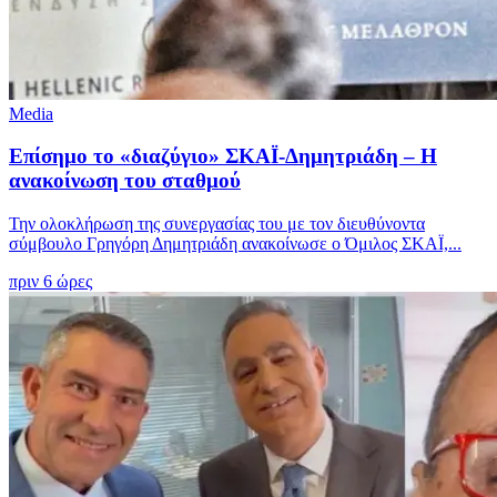
Media
Επίσημο το «διαζύγιο» ΣΚΑΪ-Δημητριάδη – Η
ανακοίνωση του σταθμού
Την ολοκλήρωση της συνεργασίας του με τον διευθύνοντα
σύμβουλο Γρηγόρη Δημητριάδη ανακοίνωσε ο Όμιλος ΣΚΑΪ,...
πριν 6 ώρες