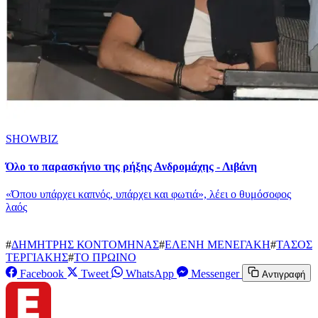
SHOWBIZ
Όλο το παρασκήνιο της ρήξης Ανδρομάχης - Λιβάνη
«Όπου υπάρχει καπνός, υπάρχει και φωτιά», λέει ο θυμόσοφος
λαός
#
ΔΗΜΗΤΡΗΣ ΚΟΝΤΟΜΗΝΑΣ
#
ΕΛΕΝΗ ΜΕΝΕΓΑΚΗ
#
ΤΑΣΟΣ
ΤΕΡΓΙΑΚΗΣ
#
ΤΟ ΠΡΩΙΝΟ
Facebook
Tweet
WhatsApp
Messenger
Αντιγραφή