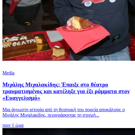
Media
Μιχάλης Μιχαλακίδης: Έπαιξε στο θέατρο
τραυματισμένος και κατέληξε για έξι ράμματα στον
«Ευαγγελισμό»
Μια άγνωστη ιστορία από τη θεατρική του πορεία αποκάλυψε ο
Μιχάλης Μιχαλακίδης, περιγράφοντας τη στιγμή...
πριν 1 ώρα