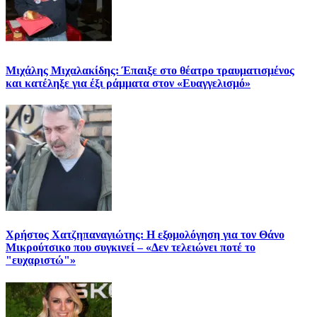
Μιχάλης Μιχαλακίδης: Έπαιξε στο θέατρο τραυματισμένος
και κατέληξε για έξι ράμματα στον «Ευαγγελισμό»
Χρήστος Χατζηπαναγιώτης: Η εξομολόγηση για τον Θάνο
Μικρούτσικο που συγκινεί – «Δεν τελειώνει ποτέ το
"ευχαριστώ"»