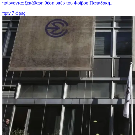
παίρνοντας ξεκάθαρη θέση υπέρ του Φοίβου Παπαδάκη...
πριν 7 ώρες