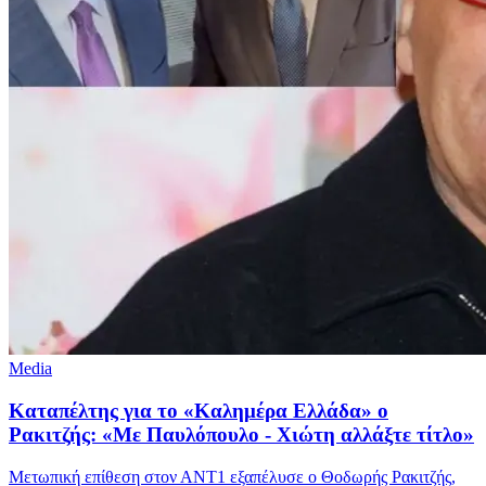
Media
Καταπέλτης για το «Καλημέρα Ελλάδα» ο
Ρακιτζής: «Με Παυλόπουλο - Χιώτη αλλάξτε τίτλο»
Μετωπική επίθεση στον ΑΝΤ1 εξαπέλυσε ο Θοδωρής Ρακιτζής,