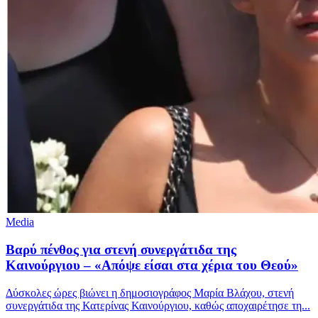
Media
Βαρύ πένθος για στενή συνεργάτιδα της
Καινούργιου – «Απόψε είσαι στα χέρια του Θεού»
Δύσκολες ώρες βιώνει η δημοσιογράφος Μαρία Βλάχου, στενή
συνεργάτιδα της Κατερίνας Καινούργιου, καθώς αποχαιρέτησε τη...